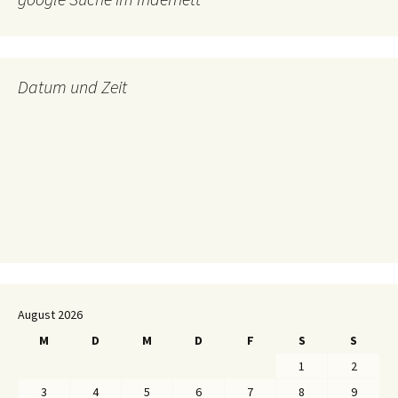
Datum und Zeit
August 2026
M
D
M
D
F
S
S
1
2
3
4
5
6
7
8
9