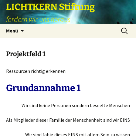
Zum
LICHTKERN Stiftung
Inhalt
fordern wir uns heraus
springen
Suchen
Menü
nach:
Projektfeld 1
Ressourcen richtig erkennen
Grundannahme 1
Wir sind keine Personen sondern beseelte Menschen
Als Mitglieder dieser Familie der Menschenheit sind wir EINS
Wir sind fähig dieses EINS mit allem Sein zu wissen