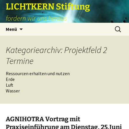
Zum
LICHTKERN Stiftung
Inhalt
fordern wir uns heraus
springen
Suchen
Menü
nach:
Kategoriearchiv: Projektfeld 2
Termine
Ressourcen erhalten und nutzen
Erde
Luft
Wasser
AGNIHOTRA Vortrag mit
Praxiseinführung am Dienstag, 25.Juni