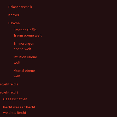
Balancetechnik
Körper
Psyche
Emotion Gefühl
Traum ebene welt
Erinnerungen
ebene welt
Intuition ebene
welt
Mental ebene
welt
rojektfeld 2
rojektfeld 3
Gesellschaft en
Recht wessen Recht
welches Recht