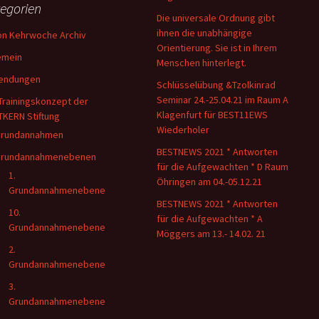
egorien
Die universale Ordnung gibt
ihnen die unabhängige
on Kehrwoche Archiv
Orientierung. Sie ist in Ihrem
emein
Menschen hinterlegt.
endungen
Schlüsselübung &Tzolkinrad
Seminar 24.-25.04.21 im Raum A
Trainingskonzept der
Klagenfurt für BEST11EWS
TKERN Stiftung
Wiederholer
rundannahmen
BESTNEWS 2021 * Antworten
rundannahmenebenen
für die Aufgewachten * D Raum
1.
Öhringen am 04.-05.12.21
Grundannahmenebene
BESTNEWS 2021 * Antworten
10.
für die Aufgewachten * A
Grundannahmenebene
Möggers am 13.- 14.02. 21
2.
Grundannahmenebene
3.
Grundannahmenebene