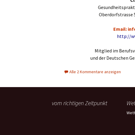
Cl
Gesundheitsprakt
Oberdorfstrasse 5
Email: in
http://w
Mitglied im Berufs
und der Deutschen Ges
Alle 2 Kommentare anzeigen
vom richtigen Zeitpunkt
Wet
Wett