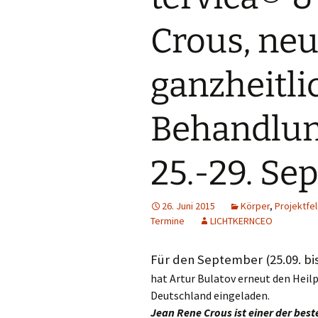
Projektfeld 2
Crous, neu
Projektfeld 3
ganzheitli
Behandlu
25.-29. Se
26. Juni 2015
Körper
,
Projektfe
Termine
LICHTKERNCEO
Für den September (25.09. bis
hat Artur Bulatov erneut den Heil
Deutschland eingeladen.
Jean Rene Crous ist einer der best