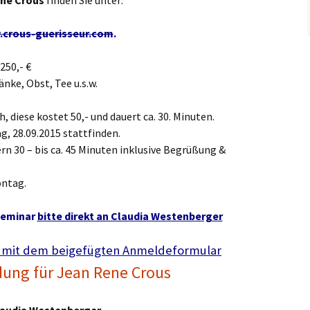
ne Crous
finden Sie unter:
crous-guerisseur.com
.
250,- €
nke, Obst, Tee u.s.w.
, diese kostet 50,- und dauert ca. 30. Minuten.
, 28.09.2015 stattfinden.
n 30 – bis ca. 45 Minuten inklusive Begrüßung &
ontag.
Seminar
bitte direkt an Claudia Westenberger
 mit dem beigefügten Anmeldeformular
ung für Jean Rene Crous