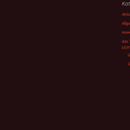
Kat
Akti
Allg
Anw
das 
LICH
G
G