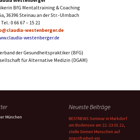
audia Westenberger
ikerin BfG Mentaltraining & Coaching
a, 36396 Steinau an der Str.-Ulmbach
Tel.: 0 66 67 – 15 21
fo@claudia-westenberger.de
ww.claudia-westenberger.de
verband der Gesundheitspraktiker (BFG)
ellschaft für Alternative Medizin (DGAM)
ter
Neueste Beiträge
er München
BESTNEWS Seminar in Markdorf
am Bodensee am 22.-23.01.22,
stelle Deinen Menschen auf
Angstfreiheit ein