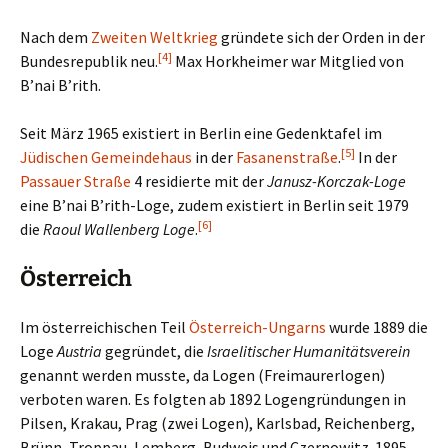
Nach dem
Zweiten Weltkrieg
gründete sich der Orden in der
[4]
Bundesrepublik neu.
Max Horkheimer war Mitglied von
B’nai B’rith.
Seit März 1965 existiert in Berlin eine Gedenktafel im
[5]
Jüdischen Gemeindehaus
in der
Fasanenstraße
.
In der
Passauer Straße
4 residierte mit der
Janusz-Korczak-Loge
eine B’nai B’rith-Loge, zudem existiert in Berlin seit 1979
[6]
die
Raoul Wallenberg Loge
.
Österreich
Im österreichischen Teil
Österreich-Ungarns
wurde 1889 die
Loge
Austria
gegründet, die
Israelitischer Humanitätsverein
genannt werden musste, da Logen (Freimaurerlogen)
verboten waren. Es folgten ab 1892 Logengründungen in
Pilsen, Krakau, Prag (zwei Logen), Karlsbad, Reichenberg,
Brünn, Troppau, Lemberg, Budweis und Czernowitz. 1895