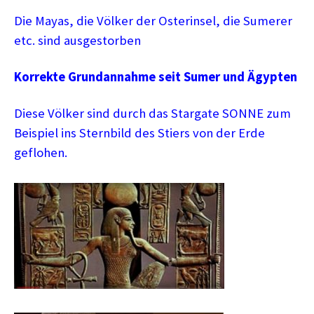
Die Mayas, die Völker der Osterinsel, die Sumerer
etc. sind ausgestorben
Korrekte Grundannahme seit Sumer und Ägypten
Diese Völker sind durch das Stargate SONNE zum
Beispiel ins Sternbild des Stiers von der Erde
geflohen.