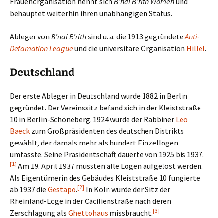
Frauenorganisation nennt sich
B’nai B’rith Women
und
behauptet weiterhin ihren unabhängigen Status.
Ableger von
B’nai B’rith
sind u. a. die 1913 gegründete
Anti-
Defamation League
und die universitäre Organisation
Hillel
.
Deutschland
Der erste Ableger in Deutschland wurde 1882 in Berlin
gegründet. Der Vereinssitz befand sich in der Kleiststraße
10 in Berlin-Schöneberg. 1924 wurde der Rabbiner
Leo
Baeck
zum Großpräsidenten des deutschen Distrikts
gewählt, der damals mehr als hundert Einzellogen
umfasste. Seine Präsidentschaft dauerte von 1925 bis 1937.
[1]
Am 19. April 1937 mussten alle Logen aufgelöst werden.
Als Eigentümerin des Gebäudes Kleiststraße 10 fungierte
[2]
ab 1937 die
Gestapo
.
In Köln wurde der Sitz der
Rheinland-Loge in der Cäcilienstraße nach deren
[3]
Zerschlagung als
Ghettohaus
missbraucht.