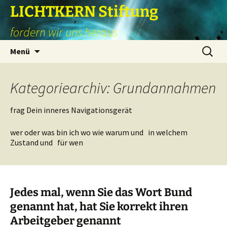
Zum
LICHTKERN Stiftung
Inhalt
fordern wir uns heraus
springen
Suchen
Menü
nach:
Kategoriearchiv: Grundannahmen
frag Dein inneres Navigationsgerät
wer oder was bin ich wo wie warum und in welchem
Zustand und für wen
Jedes mal, wenn Sie das Wort Bund
genannt hat, hat Sie korrekt ihren
Arbeitgeber genannt