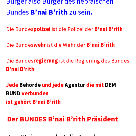
Bürger also Bürger des hebräischen
Bundes
B’nai B’rith
zu sein
.
Die Bundes
polizei
ist die Polizei der
B’nai B’rith
Die Bundes
wehr
ist die Wehr der
B’nai B’rith
Die Bundes
regierung
ist die Regierung des Bundes
B’nai B’rith
Jede
Behörde
und jede
Agentur
die mit
DEM
BUND
verbunden
ist gehört B’nai B’rith
Der BUNDES B’nai B’rith Präsident