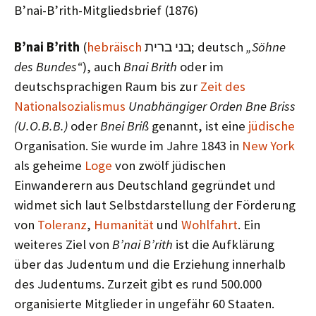
B’nai-B’rith-Mitgliedsbrief (1876)
B’nai B’rith
(
hebräisch
בני ברית; deutsch
„Söhne
des Bundes“
), auch
Bnai Brith
oder im
deutschsprachigen Raum bis zur
Zeit des
Nationalsozialismus
Unabhängiger Orden Bne Briss
(U.O.B.B.)
oder
Bnei Briß
genannt, ist eine
jüdische
Organisation. Sie wurde im Jahre 1843 in
New York
als geheime
Loge
von zwölf jüdischen
Einwanderern aus Deutschland gegründet und
widmet sich laut Selbstdarstellung der Förderung
von
Toleranz
,
Humanität
und
Wohlfahrt
. Ein
weiteres Ziel von
B’nai B’rith
ist die Aufklärung
über das Judentum und die Erziehung innerhalb
des Judentums. Zurzeit gibt es rund 500.000
organisierte Mitglieder in ungefähr 60 Staaten.