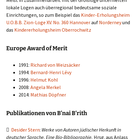
Meist in Zusammenarbeit mit der Großloge unterhielten
lokale Logen auch überregional bedeutsame soziale
Einrichtungen, so zum Beispiel das
Kinder-Erholungsheim
U.O.B.B. Zion-Loge XV. No. 360 Hannover
auf
Norderney
und
das
Kindererholungsheim Oberrochwitz
Europe Award of Merit
1991:
Richard von Weizsäcker
1994:
Bernard-Henri Lévy
1996:
Helmut Kohl
2008:
Angela Merkel
2014:
Mathias Döpfner
Publikationen von B’nai B’rith

Desider Stern
:
Werke von Autoren jüdischer Herkunft in
deutscher Sprache. Eine Bio-Bibliographie.
Hrsg. aus Anlass