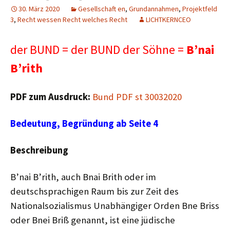
30. März 2020
Gesellschaft en
,
Grundannahmen
,
Projektfeld
3
,
Recht wessen Recht welches Recht
LICHTKERNCEO
der BUND = der BUND der Söhne =
B’nai
B’rith
PDF zum Ausdruck:
Bund PDF st 30032020
Bedeutung, Begründung ab Seite 4
Beschreibung
B’nai B’rith, auch Bnai Brith oder im
deutschsprachigen Raum bis zur Zeit des
Nationalsozialismus Unabhängiger Orden Bne Briss
oder Bnei Briß genannt, ist eine jüdische