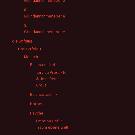
Grundannahmenebene
8.
Grundannahmenebene
9.
Grundannahmenebene
die Stiftung
Projektfeld 1
Mensch
Balancemittel
tervica Produkte
& Jean Rene
Crous
Balancetechnik
Körper
Psyche
Emotion Gefühl
Traum ebene welt