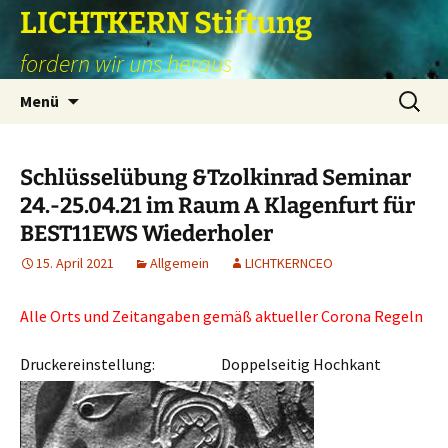
Zum
LICHTKERN Stiftung
Inhalt
fordern wir uns heraus
springen
Suchen
Menü
nach:
Schlüsselübung &Tzolkinrad Seminar
24.-25.04.21 im Raum A Klagenfurt für
BEST11EWS Wiederholer
15. April 2021
Allgemein
LICHTKERNCEO
Alle Orts und Zeitangaben gemäß aktueller Corona Regeln
Druckereinstellung: Doppelseitig Hochkant