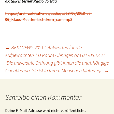
okitalk Internet Radio
Vortrag
https://archiv.okitalk.net/audio/2018/06/2018-06-
06_Klaus-Mueller-Lichtkern_com.mp3
Beitragsnavigation
←
BESTNEWS 2021 * Antworten für die
Aufgewachten * D Raum Öhringen am 04.-05.12.21
Die universale Ordnung gibt ihnen die unabhängige
Orientierung. Sie ist in Ihrem Menschen hinterlegt.
→
Schreibe einen Kommentar
Deine E-Mail-Adresse wird nicht veröffentlicht.