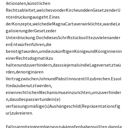
iktionalen,künstlichen
Rechtsableitet,welchesvonderKircheunddenGesetzenderU
nterdrückungausgeht.Eines
derKonzepte,welchedieMagnaCartaverwirklichte,wardieLe
galisierungderGesetzeder
Unterdrückung.DochdiesesSchriftstücksolltezuvielenander
enEntwürfenführen,die
benötigtwurden,umdiezukünftigenKönigeundKöniginnenin
einerRechtsdogmatikzu
haltenundzuverhindern,dasssiejemalsindieLageversetztwü
rden,denoriginären
VertragzwischenJohnundPabstInnocentIIIzubrechen.Essol
ltedazubenutztwerden,
einenrechtlichenMechanismuseinzurichten,umzuverhinder
n,dassdiespassiertundein(e)
verfassungsmäßige(s)Aushängeschild(Repräsentationsfig
ur)zukreieren.
Fallssiemiteinigemhiervonzukämpfenhabensollten,dannla