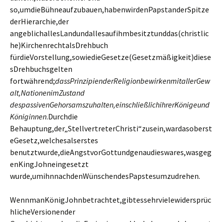
so,umdieBühneaufzubauen,habenwirdenPapstanderSpitze
derHierarchie,der
angeblichallesLandundallesaufihmbesitztunddas(christlic
he)KirchenrechtalsDrehbuch
fürdieVorstellung,sowiedieGesetze(Gesetzmäßigkeit)diese
sDrehbuchsgelten
fortwährend;
dassPrinzipienderReligionbewirkenmitallerGew
alt,NationenimZustand
despassivenGehorsamszuhalten,einschließlichihrerKönigeund
Königinnen
.Durchdie
Behauptung,der„StellvertreterChristi“zusein,wardasoberst
eGesetz,welchesalserstes
benutztwurde,dieAngstvorGottundgenaudieswares,wasgeg
enKingJohneingesetzt
wurde,umihnnachdenWünschendesPapstesumzudrehen.
WennmanKönigJohnbetrachtet,gibtessehrvielewidersprüc
hlicheVersionender