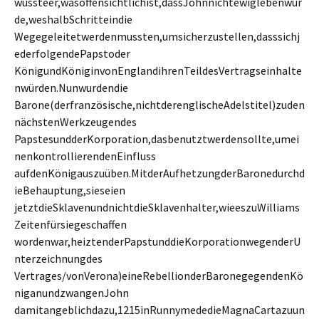
wussteer,wasoffensichtlichist,dassJohnnichtewiglebenwür
de,weshalbSchritteindie
Wegegeleitetwerdenmussten,umsicherzustellen,dasssichj
ederfolgendePapstoder
KönigundKöniginvonEnglandihrenTeildesVertragseinhalte
nwürden.Nunwurdendie
Barone(derfranzösische,nichtderenglischeAdelstitel)zuden
nächstenWerkzeugendes
PapstesundderKorporation,dasbenutztwerdensollte,umei
nenkontrollierendenEinfluss
aufdenKönigauszuüben.MitderAufhetzungderBaronedurchd
ieBehauptung,sieseien
jetztdieSklavenundnichtdieSklavenhalter,wieeszuWilliams
Zeitenfürsiegeschaffen
wordenwar,heiztenderPapstunddieKorporationwegenderU
nterzeichnungdes
Vertrages/vonVerona)eineRebellionderBaronegegendenKö
niganundzwangenJohn
damitangeblichdazu,1215inRunnymededieMagnaCartazuun