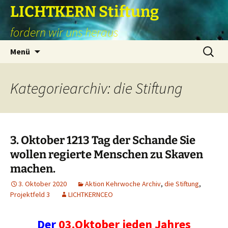
Zum
LICHTKERN Stiftung
Inhalt
fordern wir uns heraus
springen
Suchen
Menü
nach:
Kategoriearchiv: die Stiftung
3. Oktober 1213 Tag der Schande Sie
wollen regierte Menschen zu Skaven
machen.
3. Oktober 2020
Aktion Kehrwoche Archiv
,
die Stiftung
,
Projektfeld 3
LICHTKERNCEO
Der
03.Oktober jeden Jahres