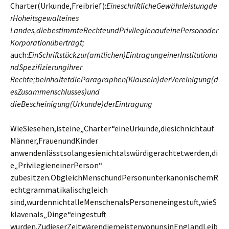
Charter(Urkunde,Freibrief):
EineschriftlicheGewährleistungde
rHoheitsgewalteines
Landes,diebestimmteRechteundPrivilegienaufeinePersonoder
Korporationüberträgt;
auch:
EinSchriftstückzur(amtlichen)EintragungeinerInstitutionu
ndSpezifizierungihrer
Rechte;beinhaltetdieParagraphen(Klauseln)derVereinigung(d
esZusammenschlusses)und
dieBescheinigung(Urkunde)derEintragung
WieSiesehen,isteine„Charter“eineUrkunde,diesichnichtauf
Männer,FrauenundKinder
anwendenlässtsolangesienichtalswürdigerachtetwerden,di
e„PrivilegieneinerPerson“
zubesitzen.ObgleichMenschundPersonunterkanonischemR
echtgrammatikalischgleich
sind,wurdennichtalleMenschenalsPersoneneingestuft,wieS
klavenals„Dinge“eingestuft
wurden.ZudieserZeitwärendiemeistenvonunsinEnglandLeib