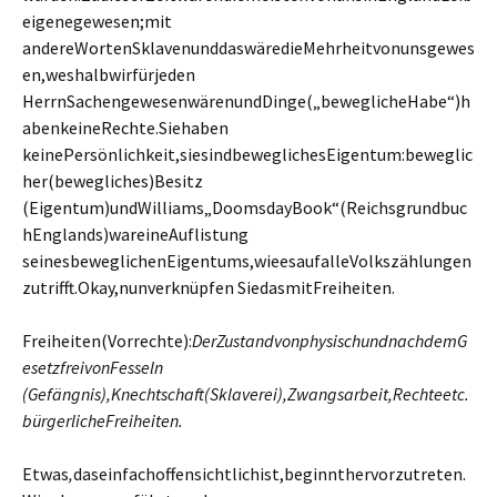
eigenegewesen;mit
andereWortenSklavenunddaswäredieMehrheitvonunsgewes
en,weshalbwirfürjeden
HerrnSachengewesenwärenundDinge(„beweglicheHabe“)h
abenkeineRechte.Siehaben
keinePersönlichkeit,siesindbeweglichesEigentum:beweglic
her(bewegliches)Besitz
(Eigentum)undWilliams„DoomsdayBook“(Reichsgrundbuc
hEnglands)wareineAuflistung
seinesbeweglichenEigentums,wieesaufalleVolkszählungen
zutrifft.Okay,nunverknüpfen SiedasmitFreiheiten.
Freiheiten(Vorrechte):
DerZustandvonphysischundnachdemG
esetzfreivonFesseln
(Gefängnis),Knechtschaft(Sklaverei),Zwangsarbeit,Rechteetc.
bürgerlicheFreiheiten.
Etwas
,
daseinfachoffensichtlichist,beginnthervorzutreten.