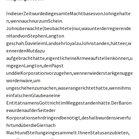
IndieserZeitwurdediegesamteMachtbasesvonJohngehalte
n,wennauchnurzumSchein.
Johnüberwachte(beobachtete)nur,wasunterderregierende
nHandvonStephenLangton
geschah.DavieleimLandsehrloyalzuJohnstanden,hätteer,w
ennerdenMutdazu
aufgebrachthätte,eigentlicheineArmeeaufstellenkönnen,u
mgegenLangton,denPapst
unddieKorporationvorzugehen,wennerwiederstarkgenugge
wordenwäre,um
ungeschehenzumachen,waserangerichtethatte,wennihms
einfalschenGlaubeaneine
EntitätnamensGottnichtimWeggestandenhätte.DerBaron
ewurdenaufderSeiteder
Korporationsehrdringendbenötigt,deshalbwurdensieverfü
hrtundüberdieGiernach
MachtundStellungeingesammelt.IhnenStatusanzubieten,