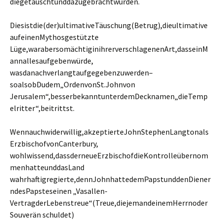
diegetäuschtunddazugebrachtwurden.
Diesistdie(der)ultimativeTäuschung(Betrug),dieultimative
aufeinenMythosgestützte
Lüge,warabersomächtiginihrerverschlagenenArt,dasseinM
annallesaufgebenwürde,
wasdanachverlangtaufgegebenzuwerden–
soalsobDudem„OrdenvonSt.Johnvon
Jerusalem“,besserbekanntunterdemDecknamen„dieTemp
elritter“,beitrittst.
Wennauchwiderwillig,akzeptierteJohnStephenLangtonals
ErzbischofvonCanterbury,
wohlwissend,dassderneueErzbischofdieKontrolleübernom
menhatteunddasLand
wahrhaftigregierte,dennJohnhattedemPapstunddenDiener
ndesPapsteseinen „Vasallen-
VertragderLebenstreue“(Treue,diejemandeinemHerrnoder
Souverän schuldet)