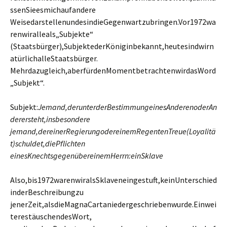
ssenSieesmichaufandere
WeisedarstellenundesindieGegenwartzubringen.Vor1972wa
renwiralleals„Subjekte“
(Staatsbürger),SubjektederKöniginbekannt,heutesindwirn
atürlichalleStaatsbürger.
Mehrdazugleich,aberfürdenMomentbetrachtenwirdasWord
„Subjekt“.
Subjekt:
Jemand,derunterderBestimmungeinesAnderenoderAn
derersteht,insbesondere
jemand,dereinerRegierungodereinemRegentenTreue(Loyalitä
t)schuldet,diePflichten
einesKnechtsgegenübereinemHerrn:einSklave
Also,bis1972warenwiralsSklaveneingestuft,keinUnterschied
inderBeschreibungzu
jenerZeit,alsdieMagnaCartaniedergeschriebenwurde.Einwei
terestäuschendesWort,