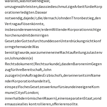
waralles,wasnotwendigwar,
umzugewährleisten,dasssiedieschmutzigeArbeitfürdieKorp
orationerledigten.Daswar
notwendig,dajede/r,die/dernachJohndenThronbestieg,den
Vertragauflösenkönnte,
insbesonderewennsie/erdemWillenderKorporationnichtge
horchenundmitdemirrigen
GesetzderGottesfurchtunddessenUnterdrückungnichtkonf
ormgehenwürde.Was
benötigtwurde,warzumeineneineMachtaufteilungzulastenv
onJohnundein(e)
Rechtsdokument(Rechtsurkunde),dasdenBaronenimGegen
zugfürihreBereitschaft,John
zuzügeln(imAuftragdesErzbischofs,derseinerseitsimName
nderKorporationhandelte!),
einspezifischesGesetzeswerknurfürsieundeineeigeneKom
mune(CityofLondon;
innerhalbderrömischenMauern),einenseparatenStaat,vond
emaussiealles kontrollieren,offerierensollte.