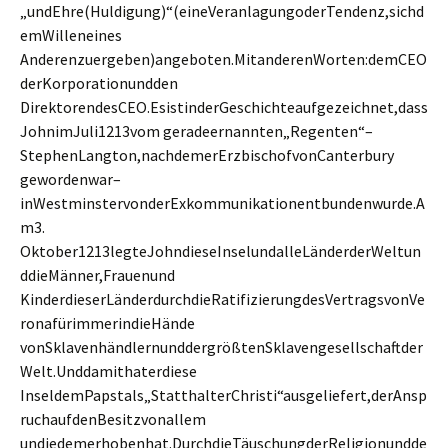
„undEhre(Huldigung)“(eineVeranlagungoderTendenz,sichd
emWilleneines
Anderenzuergeben)angeboten.MitanderenWorten:demCEO
derKorporationundden
DirektorendesCEO.EsistinderGeschichteaufgezeichnet,dass
JohnimJuli1213vom geradeernannten„Regenten“–
StephenLangton,nachdemerErzbischofvonCanterbury
gewordenwar–
inWestminstervonderExkommunikationentbundenwurde.A
m3.
Oktober1213legteJohndieseInselundalleLänderderWeltun
ddieMänner,Frauenund
KinderdieserLänderdurchdieRatifizierungdesVertragsvonVe
ronafürimmerindieHände
vonSklavenhändlernunddergrößtenSklavengesellschaftder
Welt.Unddamithaterdiese
InseldemPapstals„StatthalterChristi“ausgeliefert,derAnsp
ruchaufdenBesitzvonallem
undjedemerhobenhat.DurchdieTäuschungderReligionundde