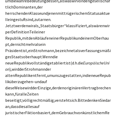
umdiewahreBedeutungdessen,alswaswirvondengesellschaf
tlichDominanten,der
herrschendenKlasseundjenenmittrügerischemStatusaktue
lleingestuftsind,zutarnen.
Jetztwerdenwirals„Staatsbürger“klassifiziert,alswärenwir
perDefinitionTeileiner
Republik,mitdenAbläufeneinerRepublikundeinemOberhau
pt,dernichtmehralsein
Präsidentist,einStrohmann,bezeichnetalsverfassungsmäßi
gesStaatsoberhaupt.Wenndie
neueRepublikvollständigetabliertist(d.h.die
EuropäischeUni
on
),wirdderStrohmannder
altenRepublikentfernt,umunszugestatten,indieneueRepub
liküberzugehen–undauf
dieseWeisewirdderEinzige,derdenoriginärenVertragbrechen
kann,füralleZeiten
beseitigt;völligrechtmäßig,verstehtsich.BittedenkenSiedar
an,dassdiesallesauf
juristischerFiktionbasiert,demGebrauchvonkünstlichemRe