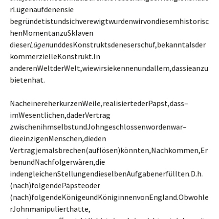
rLügenaufdenensie
begründetistundsichverewigtwurdenwirvondiesemhistorisc
henMomentanzuSklaven
dieser
Lügen
unddesKonstruktsdeneserschuf,bekanntalsder
kommerzielleKonstrukt.In
anderenWeltderWelt,wiewirsiekennenundallem,dassieanzu
bietenhat.
NacheinereherkurzenWeile,realisiertederPapst,dass–
imWesentlichen,daderVertrag
zwischenihmselbstundJohngeschlossenwordenwar–
dieeinzigenMenschen,dieden
Vertragjemalsbrechen(auflösen)könnten,Nachkommen,Er
benundNachfolgerwären,die
indengleichenStellungendieselbenAufgabenerfüllten.D.h.
(nach)folgendePäpsteoder
(nach)folgendeKönigeundKöniginnenvonEngland.Obwohle
rJohnmanipulierthatte,