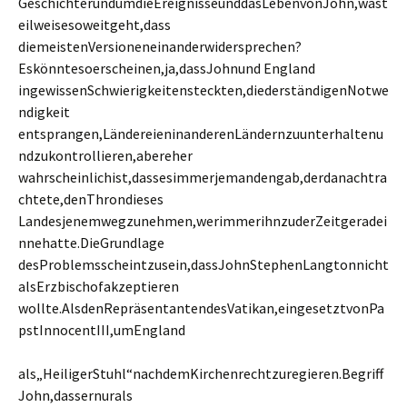
GeschichterundumdieEreignisseunddasLebenvonJohn,wast
eilweisesoweitgeht,dass
diemeistenVersioneneinanderwidersprechen?
Eskönntesoerscheinen,ja,dassJohnund England
ingewissenSchwierigkeitensteckten,diederständigenNotwe
ndigkeit
entsprangen,LändereieninanderenLändernzuunterhaltenu
ndzukontrollieren,abereher
wahrscheinlichist,dassesimmerjemandengab,derdanachtra
chtete,denThrondieses
Landesjenemwegzunehmen,werimmerihnzuderZeitgeradei
nnehatte.DieGrundlage
desProblemsscheintzusein,dassJohnStephenLangtonnicht
alsErzbischofakzeptieren
wollte.AlsdenRepräsentantendesVatikan,eingesetztvonPa
pstInnocentIII,umEngland
als„HeiligerStuhl“nachdemKirchenrechtzuregieren.Begriff
John,dassernurals