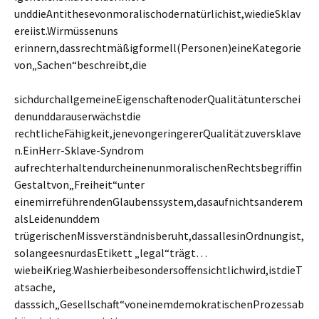
unddieAntithesevonmoralischodernatürlichist,wiedieSklav
ereiist.Wirmüssenuns
erinnern,dassrechtmäßigformell(Personen)eineKategorie
von„Sachen“beschreibt,die
sichdurchallgemeineEigenschaftenoderQualitätunterschei
denunddarauserwächstdie
rechtlicheFähigkeit,jenevongeringererQualitätzuversklave
n.EinHerr-Sklave-Syndrom
aufrechterhaltendurcheinenunmoralischenRechtsbegriffin
Gestaltvon„Freiheit“unter
einemirreführendenGlaubenssystem,dasaufnichtsanderem
alsLeidenunddem
trügerischenMissverständnisberuht,dassallesinOrdnungist,
solangeesnurdasEtikett „legal“trägt…
wiebeiKrieg.Washierbeibesondersoffensichtlichwird,istdieT
atsache,
dasssich„Gesellschaft“voneinemdemokratischenProzessab