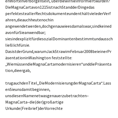
enWortenverborgensein, überdiewirnieinformiertwurden?
DieMagnaCartavon1215istnachStandderDingedas
perfektesteallerRechtsdokumenteundenthältvielederVerf
ahren,dieauchheutenochin
angewendetwerden,dochgenauwieesdamalswar,sindkeined
avonfürSieanwendbar;
siesindexplizitfürdiesozialDominantenbestimmtundaussch
ließlichfürsie.
DasistderGrund,warumJackStrawimFebruar2008beieinerPr
äsentationinWashington feststellte:
„WiemüssendieMagnaCartamodernisieren“unddiePräsenta
tion,dieergab,
trugauchdenTitel„DieModernisierungderMagnaCarta“.Lass
enSieunsdamitbeginnen,
unsdiesenNamenetwasgenauerzubetrachten–
MagnaCarta–die(der)großartige
Urkunde(Freibrief)derVorrechte