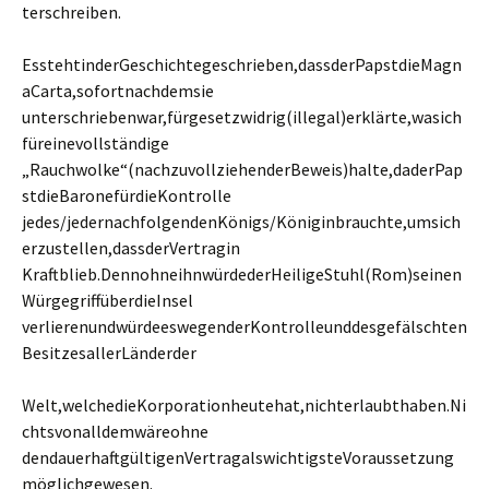
terschreiben.
EsstehtinderGeschichtegeschrieben,dassderPapstdieMagn
aCarta,sofortnachdemsie
unterschriebenwar,fürgesetzwidrig(illegal)erklärte,wasich
füreinevollständige
„Rauchwolke“(nachzuvollziehenderBeweis)halte,daderPap
stdieBaronefürdieKontrolle
jedes/jedernachfolgendenKönigs/Königinbrauchte,umsich
erzustellen,dassderVertragin
Kraftblieb.DennohneihnwürdederHeiligeStuhl(Rom)seinen
WürgegriffüberdieInsel
verlierenundwürdeeswegenderKontrolleunddesgefälschten
BesitzesallerLänderder
Welt,welchedieKorporationheutehat,nichterlaubthaben.Ni
chtsvonalldemwäreohne
dendauerhaftgültigenVertragalswichtigsteVoraussetzung
möglichgewesen.