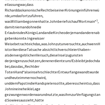
eilassungwar,dass
RicharddaskanonischeRechtbeiseinerKrönungeinführenwü
rde,umdasfortzuführen,
1
wasWilliambegonnenhatte.JohnberiefsichaufMortmain*
,
damitniemandohnedie
ErlaubnisdesKönigsLandandieKircheoderjemandanderenab
gebenkonnte.Ingewisser
Weisebetrachteichdas,wasJohnzutunversuchte,auchwennH
istorikerdieseTatsache absichtlichverschleierthaben–
alsdenvergeblichenVersuch,dieseInselzugunsten
derjenigenzuschützen,denenerdiente:uns!Esbleibtjedochda
bei,dassdas„Rechtder
TotenHand“alseinsehrschlechterEntwurfangewandtwurde
undheuteimmernochwird,
unddemPapstindieHandspielensollte,aberesscheintso,dass
JohnineineheikleLage
gezwungenwordenwarundnutzte,wasihmzurVerfügungstan
d.Sowieesaussieht,hätte