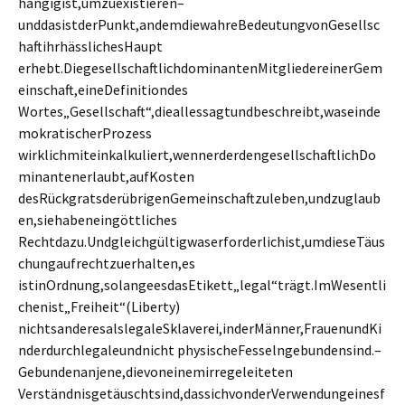
hängigist,umzuexistieren–
unddasistderPunkt,andemdiewahreBedeutungvonGesellsc
haftihrhässlichesHaupt
erhebt.DiegesellschaftlichdominantenMitgliedereinerGem
einschaft,eineDefinitiondes
Wortes„Gesellschaft“,dieallessagtundbeschreibt,waseinde
mokratischerProzess
wirklichmiteinkalkuliert,wennerderdengesellschaftlichDo
minantenerlaubt,aufKosten
desRückgratsderübrigenGemeinschaftzuleben,undzuglaub
en,siehabeneingöttliches
Rechtdazu.Undgleichgültigwaserforderlichist,umdieseTäus
chungaufrechtzuerhalten,es
istinOrdnung,solangeesdasEtikett„legal“trägt.ImWesentli
chenist„Freiheit“(Liberty)
nichtsanderesalslegaleSklaverei,inderMänner,FrauenundKi
nderdurchlegaleundnicht physischeFesselngebundensind.–
Gebundenanjene,dievoneinemirregeleiteten
Verständnisgetäuschtsind,dassichvonderVerwendungeinesf