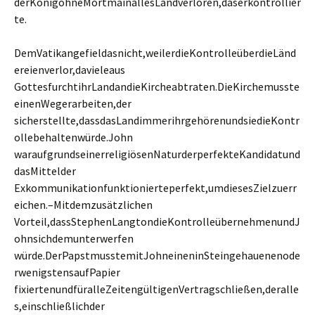
derKönigohneMortmainallesLandverloren,daserkontrollier
te.
DemVatikangefieldasnicht,weilerdieKontrolleüberdieLänd
ereienverlor,davieleaus
GottesfurchtihrLandandieKircheabtraten.DieKirchemusste
einenWegerarbeiten,der
sicherstellte,dassdasLandimmerihrgehörenundsiedieKontr
ollebehaltenwürde.John
waraufgrundseinerreligiösenNaturderperfekteKandidatund
dasMittelder
Exkommunikationfunktionierteperfekt,umdiesesZielzuerr
eichen.–Mitdemzusätzlichen
Vorteil,dassStephenLangtondieKontrolleübernehmenundJ
ohnsichdemunterwerfen
würde.DerPapstmusstemitJohneineninSteingehauenenode
rwenigstensaufPapier
fixiertenundfüralleZeitengültigenVertragschließen,deralle
s,einschließlichder