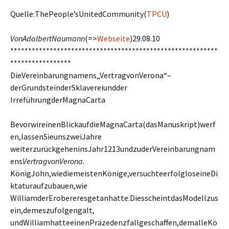
Quelle:ThePeople’sUnitedCommunity(
TPCU
)
VonAdalbertNaumann
(=>
Webseite
)29.08.10
**********************************************************
*****************
DieVereinbarungnamens„VertragvonVerona“–
derGrundsteinderSklavereiundder
IrreführungderMagnaCarta
BevorwireinenBlickaufdieMagnaCarta(dasManuskript)werf
en,lassenSieunszweiJahre
weiterzurückgeheninsJahr1213undzuderVereinbarungnam
ens
VertragvonVerona
.
KönigJohn,wiediemeistenKönige,versuchteerfolgloseineDi
ktaturaufzubauen,wie
WilliamderErobereresgetanhatte.DiesscheintdasModellzus
ein,demeszufolgengalt,
undWilliamhatteeinenPräzedenzfallgeschaffen,demalleKö