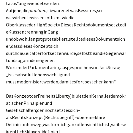
tatus“angewendetwerden.
Aufjene,die
glaubten
,siewärenetwasBesseres,so–
wiewirheutewissensollten–wiedie
OberklassederHighSociety.DiesesRechtsdokumentsetztedi
eKlassentrennunginGang
undobwohllängstgutetabliert,stelltediesesDokumentsich
er,dassdiesesKonzeptsich
durchdieZeitalterfortsetzenwürde,selbstbisindieGegenwar
tundsogarindeneigenen
WortenderParlamentarier,ausgesprochenvonJackStraw,
„istesabsolutlebenswichtigund
mussmodernisiertwerden,damitesfortbestehenkann“.
DasKonzeotderFreiheit(Liberty)bildetdenKernallerdemokr
atischenPrinzipienund
Gesellschaften;dennochsetztessich–
alsRechtskonzept(Rechtsbegriff)–übereineklare
Definitionhinweg,wasfürmichganzoffensichtlichist,weilese
igentlichSklavereidefiniert