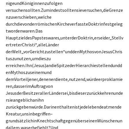
nigeundKöniginnenzufolgen
versuchensollten.Zumindestsolltensieversuchen,dieGrenze
nzuverschieben,welche
durchdievonderrömischenKircheverfassteDoktrinfestgeleg
twordenwaren.Das
HauptzieldesPapsteswares,unterderDoktrin,erseider„Stellv
ertreterChristi“,alleLänder
derWelt„vorGerichtzustellen“unddenMythosvonJesusChris
tuszunutzen,umdieszu
erreichen.Ihn(Jesus)andieSpitzederHierarchiestellendundd
enMythoszuseinemund
demVorteiljener,denenerdiente,nutzend,würdeerproklamie
ren,dasserimAuftragvon
JesusderBesitzerallerLändersei,bisdieserzurückkehrenunde
rsieangeblichanihn
zurückgebenwürde.Darinenthaltenistjedelebendeatmende
Kreatur,unsinbegriffen–
grundsätzlichinKnechtschaftgegenüberseinenWünschenun
dallem,waserbefiehlt?Und