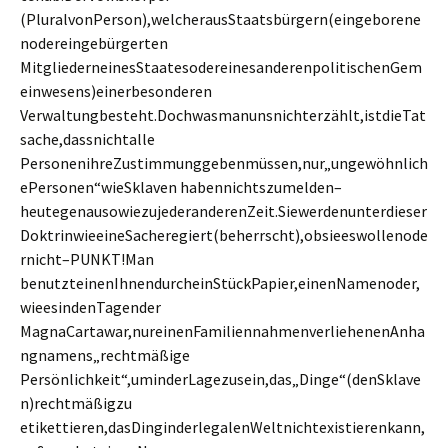
(PluralvonPerson),welcherausStaatsbürgern(eingeborene
nodereingebürgerten
MitgliederneinesStaatesodereinesanderenpolitischenGem
einwesens)einerbesonderen
Verwaltungbesteht.Dochwasmanunsnichterzählt,istdieTat
sache,dassnichtalle
PersonenihreZustimmunggebenmüssen,nur„ungewöhnlich
ePersonen“wieSklaven habennichtszumelden–
heutegenausowiezujederanderenZeit.Siewerdenunterdieser
DoktrinwieeineSacheregiert(beherrscht),obsieeswollenode
rnicht–PUNKT!Man
benutzteinenIhnendurcheinStückPapier,einenNamenoder,
wieesindenTagender
MagnaCartawar,nureinenFamiliennahmenverliehenenAnha
ngnamens„rechtmäßige
Persönlichkeit“,uminderLagezusein,das„Dinge“(denSklave
n)rechtmäßigzu
etikettieren,dasDinginderlegalenWeltnichtexistierenkann,