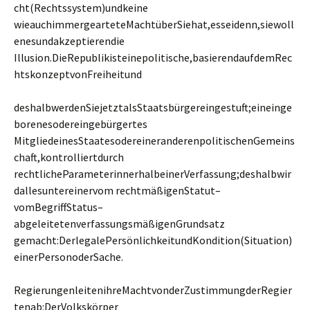
cht(Rechtssystem)undkeine
wieauchimmergearteteMachtüberSiehat,esseidenn,siewoll
enesundakzeptierendie
Illusion.DieRepublikisteinepolitische,basierendaufdemRec
htskonzeptvonFreiheitund
deshalbwerdenSiejetztalsStaatsbürgereingestuft;eineinge
borenesodereingebürgertes
MitgliedeinesStaatesodereineranderenpolitischenGemeins
chaft,kontrolliertdurch
rechtlicheParameterinnerhalbeinerVerfassung;deshalbwir
dallesuntereinervom rechtmäßigenStatut–
vomBegriffStatus–
abgeleitetenverfassungsmäßigenGrundsatz
gemacht:DerlegalePersönlichkeitundKondition(Situation)
einerPersonoderSache.
RegierungenleitenihreMachtvonderZustimmungderRegier
tenab:DerVolkskörper