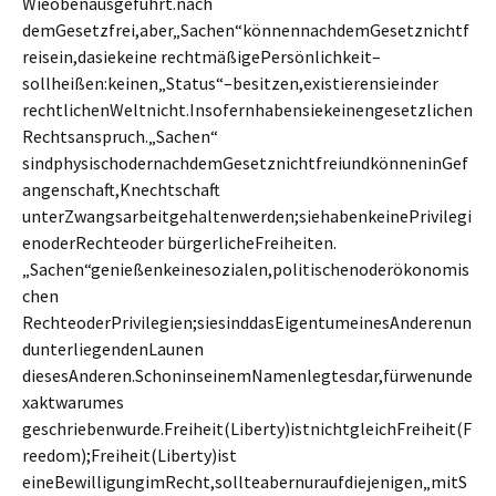
Wieobenausgeführt.nach
demGesetzfrei,aber„Sachen“könnennachdemGesetznichtf
reisein,dasiekeine rechtmäßigePersönlichkeit–
sollheißen:keinen„Status“–besitzen,existierensieinder
rechtlichenWeltnicht.Insofernhabensiekeinengesetzlichen
Rechtsanspruch.„Sachen“
sindphysischodernachdemGesetznichtfreiundkönneninGef
angenschaft,Knechtschaft
unterZwangsarbeitgehaltenwerden;siehabenkeinePrivilegi
enoderRechteoder bürgerlicheFreiheiten.
„Sachen“genießenkeinesozialen,politischenoderökonomis
chen
RechteoderPrivilegien;siesinddasEigentumeinesAnderenun
dunterliegendenLaunen
diesesAnderen.SchoninseinemNamenlegtesdar,fürwenunde
xaktwarumes
geschriebenwurde.Freiheit(Liberty)istnichtgleichFreiheit(F
reedom);Freiheit(Liberty)ist
eineBewilligungimRecht,sollteabernuraufdiejenigen„mitS