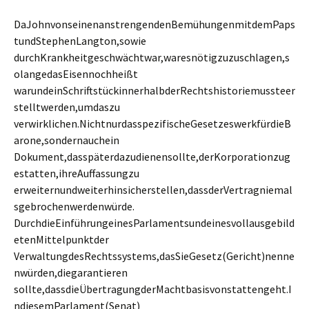
DaJohnvonseinenanstrengendenBemühungenmitdemPaps
tundStephenLangton,sowie
durchKrankheitgeschwächtwar,waresnötigzuzuschlagen,s
olangedasEisennochheißt
warundeinSchriftstückinnerhalbderRechtshistoriemussteer
stelltwerden,umdaszu
verwirklichen.NichtnurdasspezifischeGesetzeswerkfürdieB
arone,sondernauchein
Dokument,dasspäterdazudienensollte,derKorporationzug
estatten,ihreAuffassungzu
erweiternundweiterhinsicherstellen,dassderVertragniemal
sgebrochenwerdenwürde.
DurchdieEinführungeinesParlamentsundeinesvollausgebild
etenMittelpunktder
VerwaltungdesRechtssystems,dasSieGesetz(Gericht)nenne
nwürden,diegarantieren
sollte,dassdieÜbertragungderMachtbasisvonstattengeht.I
ndiesemParlament(Senat)