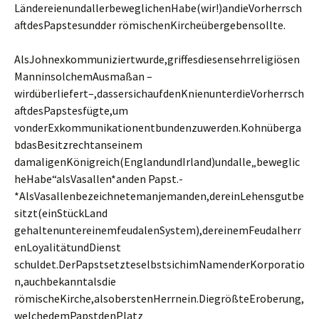
LändereienundallerbeweglichenHabe(wir!)andieVorherrsch
aftdesPapstesundder römischenKircheübergebensollte.
AlsJohnexkommuniziertwurde,griffesdiesensehrreligiösen
ManninsolchemAusmaßan –
wirdüberliefert–,dassersichaufdenKnienunterdieVorherrsch
aftdesPapstesfügte,um
vonderExkommunikationentbundenzuwerden.Kohnüberga
bdasBesitzrechtanseinem
damaligenKönigreich(EnglandundIrland)undalle„beweglic
heHabe“alsVasallen*anden Papst.-
*AlsVasallenbezeichnetemanjemanden,dereinLehensgutbe
sitzt(einStückLand
gehaltenuntereinemfeudalenSystem),dereinemFeudalherr
enLoyalitätundDienst
schuldet.DerPapstsetzteselbstsichimNamenderKorporatio
n,auchbekanntalsdie
römischeKirche,alsoberstenHerrnein.DiegrößteEroberung,
welchedemPapstdenPlatz