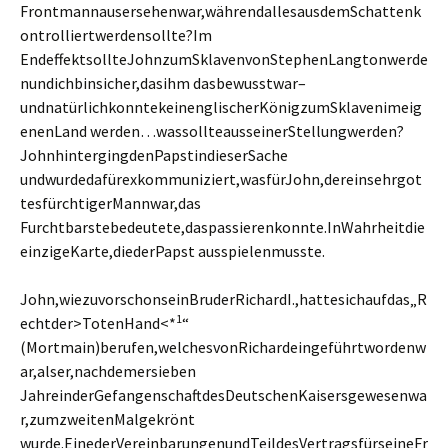
Frontmannausersehenwar,währendallesausdemSchattenk
ontrolliertwerdensollte?Im
EndeffektsollteJohnzumSklavenvonStephenLangtonwerde
nundichbinsicher,dasihm dasbewusstwar–
undnatürlichkonntekeinenglischerKönigzumSklavenimeig
enenLand werden…wassollteausseinerStellungwerden?
JohnhintergingdenPapstindieserSache
undwurdedafürexkommuniziert,wasfürJohn,dereinsehrgot
tesfürchtigerMannwar,das
Furchtbarstebedeutete,daspassierenkonnte.InWahrheitdie
einzigeKarte,diederPapst ausspielenmusste.
John,wiezuvorschonseinBruderRichardI.,hattesichaufdas„R
1
echtder>TotenHand<*
“
(Mortmain)berufen,welchesvonRichardeingeführtwordenw
ar,alser,nachdemersieben
JahreinderGefangenschaftdesDeutschenKaisersgewesenwa
r,zumzweitenMalgekrönt
wurde.EinederVereinbarungenundTeildesVertragsfürseineFr