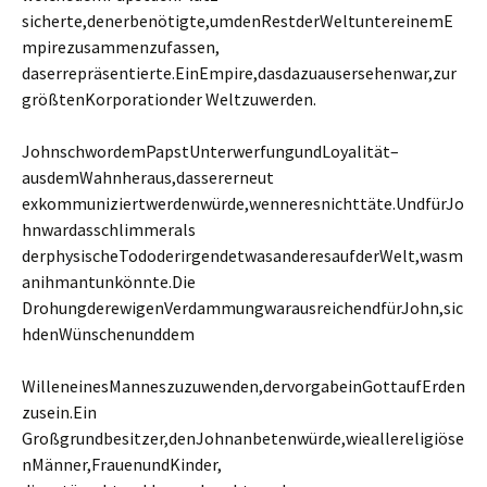
sicherte,denerbenötigte,umdenRestderWeltuntereinemE
mpirezusammenzufassen,
daserrepräsentierte.EinEmpire,dasdazuausersehenwar,zur
größtenKorporationder Weltzuwerden.
JohnschwordemPapstUnterwerfungundLoyalität–
ausdemWahnheraus,dassererneut
exkommuniziertwerdenwürde,wenneresnichttäte.UndfürJo
hnwardasschlimmerals
derphysischeTododerirgendetwasanderesaufderWelt,wasm
anihmantunkönnte.Die
DrohungderewigenVerdammungwarausreichendfürJohn,sic
hdenWünschenunddem
WilleneinesManneszuzuwenden,dervorgabeinGottaufErden
zusein.Ein
Großgrundbesitzer,denJohnanbetenwürde,wieallereligiöse
nMänner,FrauenundKinder,