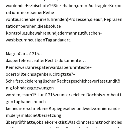
würdendieErzbischöfe26Sitzehaben,umimAuftragderKorpo
rationmittelseinerReihe
vontäuschenden(irreführenden)Prozessen,dieauf„Repräsen
tation“beruhen,dieabsolute
Kontrollezubewahrenundjedermannzutäuschen–
wasbiszumheutigenTagandauert.
MagnaCarta1215…
dasperfektesteallerRechtsdokumente…
KeinezweiJahrespäterwardasberühmteste–
odersollteichsagenberüchtigtste?–
SchriftstückderenglischenRechtsgeschichteverfasstundKö
nigJohndazugezwungen
worden,esam15.Juni1215zuunterzeichen.Dochbiszumheuti
genTaghabeichnoch
keineunterschriebeneKopiegesehenundweißvonniemande
m,derjemalsdieÜbersetzung
überprüfthätte,obsiekorrektist.Waskönntesonstnochindies