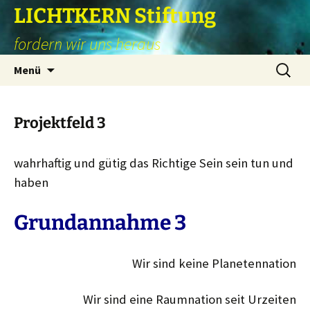
Zum
LICHTKERN Stiftung
Inhalt
fordern wir uns heraus
springen
Suchen
Menü
nach:
Projektfeld 3
wahrhaftig und gütig das Richtige Sein sein tun und
haben
Grundannahme 3
Wir sind keine Planetennation
Wir sind eine Raumnation seit Urzeiten