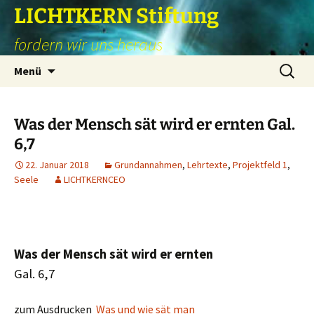
Zum
LICHTKERN Stiftung
Inhalt
fordern wir uns heraus
springen
Suchen
Menü
nach:
Was der Mensch sät wird er ernten Gal.
6,7
22. Januar 2018
Grundannahmen
,
Lehrtexte
,
Projektfeld 1
,
Seele
LICHTKERNCEO
Was der Mensch sät wird er ernten
Gal. 6,7
zum Ausdrucken
Was und wie sät man