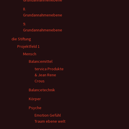
Grundannahmenebene
8.
Grundannahmenebene
9.
Grundannahmenebene
die Stiftung
Projektfeld 1
Mensch
Balancemittel
tervica Produkte
& Jean Rene
Crous
Balancetechnik
Körper
Psyche
Emotion Gefühl
Traum ebene welt