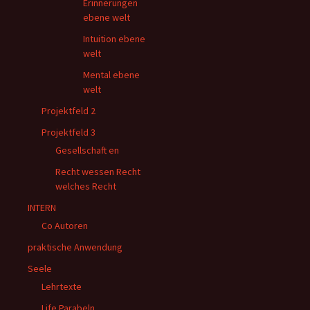
Erinnerungen
ebene welt
Intuition ebene
welt
Mental ebene
welt
Projektfeld 2
Projektfeld 3
Gesellschaft en
Recht wessen Recht
welches Recht
INTERN
Co Autoren
praktische Anwendung
Seele
Lehrtexte
Life Parabeln