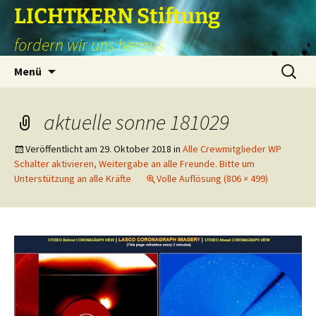
Zum
LICHTKERN Stiftung
Inhalt
fordern wir uns heraus
springen
Suchen
Menü
nach:
aktuelle sonne 181029
Veröffentlicht am
29. Oktober 2018
in
Alle Crewmitglieder WP
Schalter aktivieren, Weitergabe an alle Freunde. Bitte um
Unterstützung an alle Kräfte
Volle Auflösung (806 × 499)