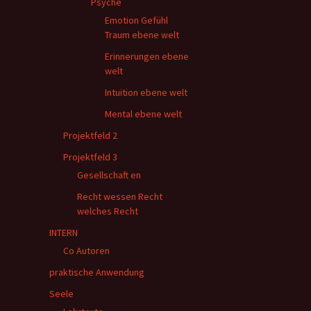
Psyche
Emotion Gefühl
Traum ebene welt
Erinnerungen ebene
welt
Intuition ebene welt
Mental ebene welt
Projektfeld 2
Projektfeld 3
Gesellschaft en
Recht wessen Recht
welches Recht
INTERN
Co Autoren
praktische Anwendung
Seele