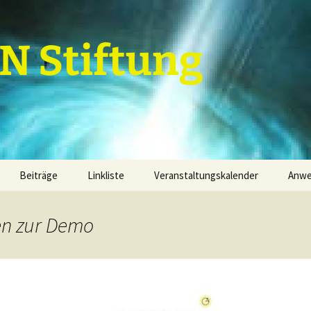
 Stiftung
Beiträge
Linkliste
Veranstaltungskalender
Anw
Grundannahmen
Termine
Kal
en zur Demo
Grundannahmenebenen
1. Grundannahmenebene
Par
finanzielle Mittel
2. Grundannahmenebene
Term
Dienstleistungen
Projektfeld 1
3. Grundannahmenebene
Sachwerte