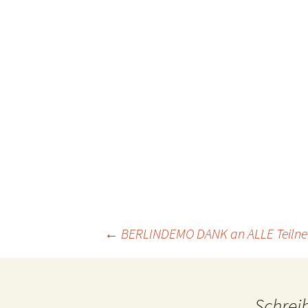
Projektfeld 2
Projektfeld 3
Beitragsnavigation
←
BERLINDEMO DANK an ALLE Teilnehmer
Schrei