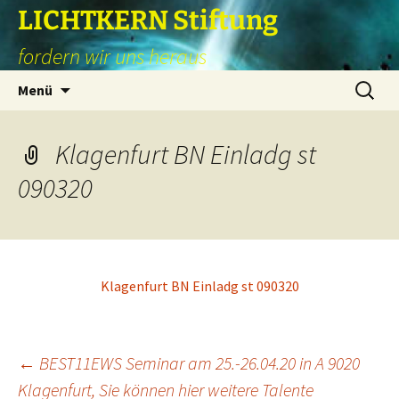
Zum
LICHTKERN Stiftung
Inhalt
fordern wir uns heraus
springen
Suchen
Menü
nach:
Klagenfurt BN Einladg st
090320
Klagenfurt BN Einladg st 090320
Beitragsnavigation
←
BEST11EWS Seminar am 25.-26.04.20 in A 9020
Klagenfurt, Sie können hier weitere Talente