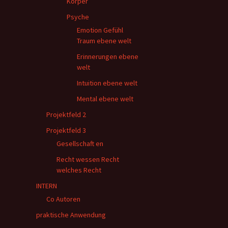
Körper
Psyche
Emotion Gefühl
Traum ebene welt
Erinnerungen ebene
welt
Intuition ebene welt
Mental ebene welt
Projektfeld 2
Projektfeld 3
Gesellschaft en
Recht wessen Recht
welches Recht
INTERN
Co Autoren
praktische Anwendung