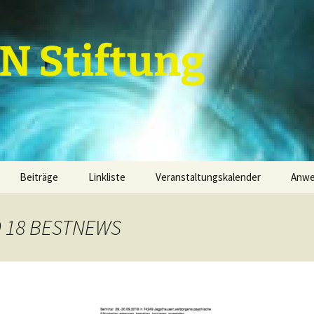
 Stiftung
Beiträge
Linkliste
Veranstaltungskalender
Anw
Grundannahmen
Termine
Kal
9 18 BESTNEWS
Grundannahmenebenen
1. Grundannahmenebene
Par
finanzielle Mittel
2. Grundannahmenebene
Term
Dienstleistungen
Projektfeld 1
3. Grundannahmenebene
Sachwerte