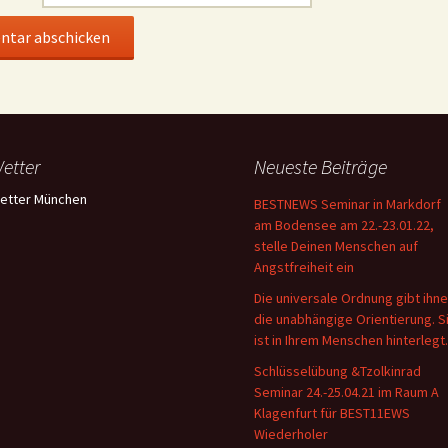
etter
Neueste Beiträge
etter München
BESTNEWS Seminar in Markdorf
am Bodensee am 22.-23.01.22,
stelle Deinen Menschen auf
Angstfreiheit ein
Die universale Ordnung gibt ihn
die unabhängige Orientierung. S
ist in Ihrem Menschen hinterlegt.
Schlüsselübung &Tzolkinrad
Seminar 24.-25.04.21 im Raum A
Klagenfurt für BEST11EWS
Wiederholer