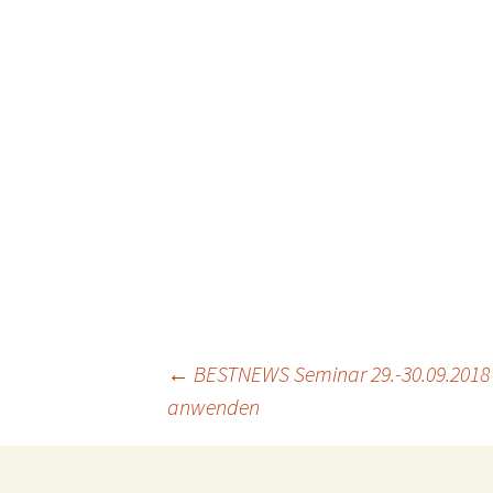
Projektfeld 2
Projektfeld 3
Beitragsnavigation
←
BESTNEWS Seminar 29.-30.09.2018 in
anwenden