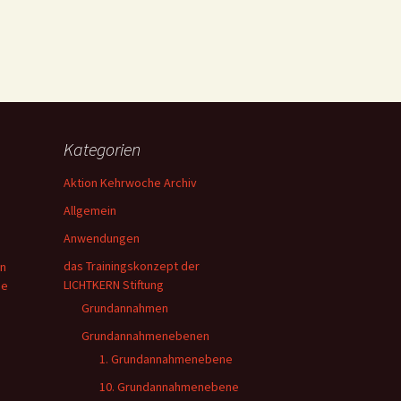
Kategorien
Aktion Kehrwoche Archiv
Allgemein
Anwendungen
das Trainingskonzept der
en
LICHTKERN Stiftung
ie
Grundannahmen
Grundannahmenebenen
1. Grundannahmenebene
10. Grundannahmenebene