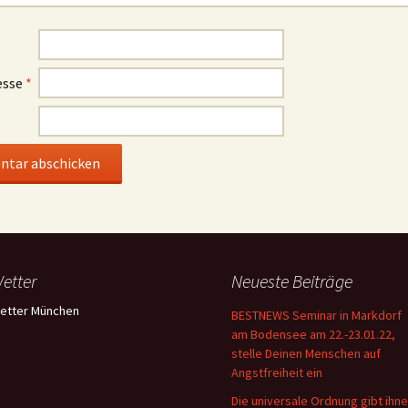
esse
*
etter
Neueste Beiträge
etter München
BESTNEWS Seminar in Markdorf
am Bodensee am 22.-23.01.22,
stelle Deinen Menschen auf
Angstfreiheit ein
Die universale Ordnung gibt ihn