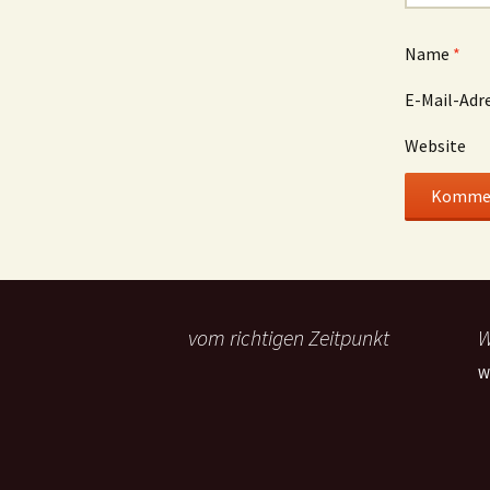
Name
*
E-Mail-Adr
Website
vom richtigen Zeitpunkt
W
W