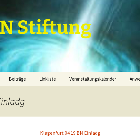
 Stiftung
Beiträge
Linkliste
Veranstaltungskalender
Anw
Grundannahmen
Termine
Kal
Einladg
Grundannahmenebenen
1. Grundannahmenebene
Par
finanzielle Mittel
2. Grundannahmenebene
Term
Dienstleistungen
Projektfeld 1
Klagenfurt 04 19 BN Einladg
3. Grundannahmenebene
Sachwerte