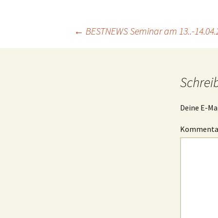
Projektfeld 2
Beitragsnavigation
Projektfeld 3
←
BESTNEWS Seminar am 13..-14.04.20
Schrei
Deine E-Mai
Komment