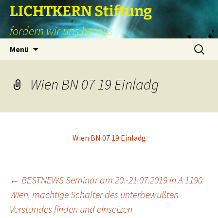
Zum
LICHTKERN Stiftung
Inhalt
fordern wir uns heraus
springen
Suchen
Menü
nach:
Wien BN 07 19 Einladg
Wien BN 07 19 Einladg
Beitragsnavigation
←
BESTNEWS Seminar am 20.-21.07.2019 in A 1190
Wien, mächtige Schalter des unterbewußten
Verstandes finden und einsetzen