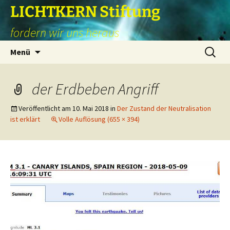
Zum
LICHTKERN Stiftung
Inhalt
fordern wir uns heraus
springen
Suchen
Menü
nach:
der Erdbeben Angriff
Veröffentlicht am
10. Mai 2018
in
Der Zustand der Neutralisation
ist erklärt
Volle Auflösung (655 × 394)