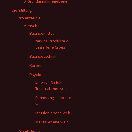
9. Grundannahmenebene
die Stiftung
Projektfeld 1
Mensch
Balancemittel
tervica Produkte &
Jean Rene Crous
Balancetechnik
Körper
Psyche
Emotion Gefühl
Traum ebene welt
Erinnerungen ebene
welt
Intuition ebene welt
Mental ebene welt
Projektfeld 2