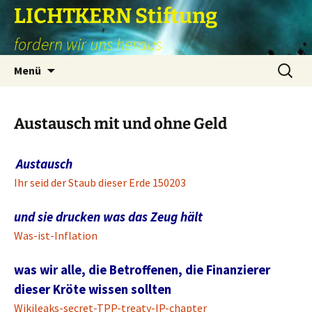
Zum
LICHTKERN Stiftung
Inhalt
fordern wir uns heraus
springen
Suchen
Menü
nach:
Austausch mit und ohne Geld
Austausch
Ihr seid der Staub dieser Erde 150203
und sie drucken was das Zeug hält
Was-ist-Inflation
was wir alle, die Betroffenen, die Finanzierer
dieser Kröte wissen sollten
Wikileaks-secret-TPP-treaty-IP-chapter