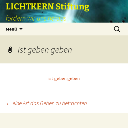
Zum
LICHTKERN Stiftung
Inhalt
fordern wir uns heraus
springen
Suchen
Menü
nach:
ist geben geben
ist geben geben
Beitragsnavigation
←
eine Art das Geben zu betrachten