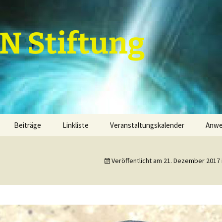
 Stiftung
Beiträge
Linkliste
Veranstaltungskalender
Anw
Grundannahmen
Termine
Kal
Veröffentlicht am
21. Dezember 2017
Grundannahmenebenen
1. Grundannahmenebene
Par
finanzielle Mittel
2. Grundannahmenebene
Term
Dienstleistungen
Projektfeld 1
3. Grundannahmenebene
Sachwerte