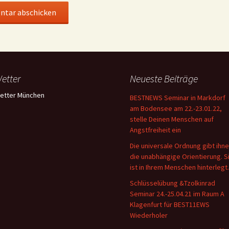
etter
Neueste Beiträge
etter München
BESTNEWS Seminar in Markdorf
am Bodensee am 22.-23.01.22,
stelle Deinen Menschen auf
Angstfreiheit ein
Die universale Ordnung gibt ihn
die unabhängige Orientierung. S
ist in Ihrem Menschen hinterlegt.
Schlüsselübung &Tzolkinrad
Seminar 24.-25.04.21 im Raum A
Klagenfurt für BEST11EWS
Wiederholer