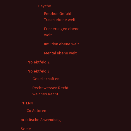
Psyche
Emotion Gefühl
Traum ebene welt
Erinnerungen ebene
welt
Intuition ebene welt
Mental ebene welt
Projektfeld 2
Projektfeld 3
Gesellschaft en
Recht wessen Recht
welches Recht
INTERN
Co Autoren
praktische Anwendung
Seele