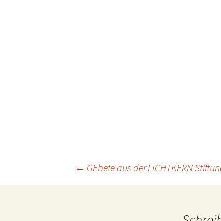
Projektfeld 2
Projektfeld 3
Beitragsnavigation
←
GEbete aus der LICHTKERN Stiftun
Schrei