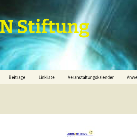
 Stiftung
Beiträge
Linkliste
Veranstaltungskalender
Anw
Grundannahmen
Termine
Kal
Grundannahmenebenen
1. Grundannahmenebene
Par
finanzielle Mittel
2. Grundannahmenebene
Term
Dienstleistungen
Projektfeld 1
3. Grundannahmenebene
Sachwerte