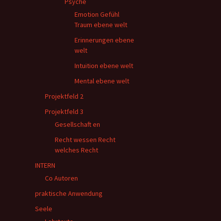
Psyche
Emotion Gefühl
Traum ebene welt
Erinnerungen ebene
welt
Intuition ebene welt
Mental ebene welt
Projektfeld 2
Projektfeld 3
Gesellschaft en
Recht wessen Recht
welches Recht
INTERN
Co Autoren
praktische Anwendung
Seele