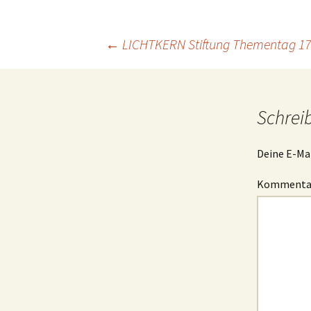
Projektfeld 2
Beitragsnavigation
Projektfeld 3
←
LICHTKERN Stiftung Thementag 17.
Schrei
Deine E-Mai
Komment