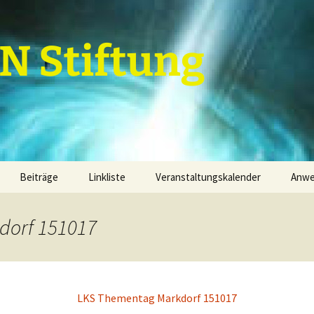
 Stiftung
Beiträge
Linkliste
Veranstaltungskalender
Anw
Grundannahmen
Termine
Kal
dorf 151017
Grundannahmenebenen
1. Grundannahmenebene
Par
finanzielle Mittel
2. Grundannahmenebene
Term
Dienstleistungen
Projektfeld 1
LKS Thementag Markdorf 151017
3. Grundannahmenebene
Sachwerte