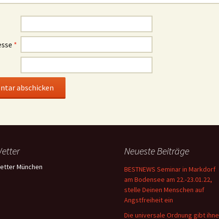
esse
*
etter
Neueste Beiträge
etter München
BESTNEWS Seminar in Markdorf
am Bodensee am 22.-23.01.22,
stelle Deinen Menschen auf
Angstfreiheit ein
Die universale Ordnung gibt ihn