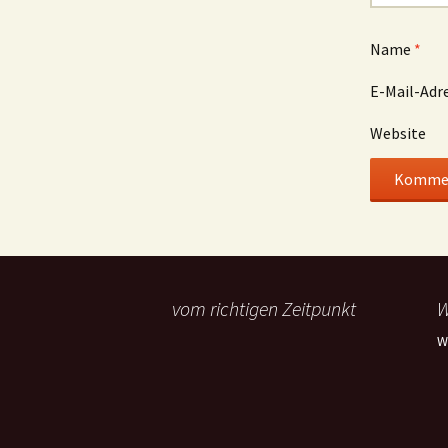
Name
*
E-Mail-Adr
Website
vom richtigen Zeitpunkt
W
W