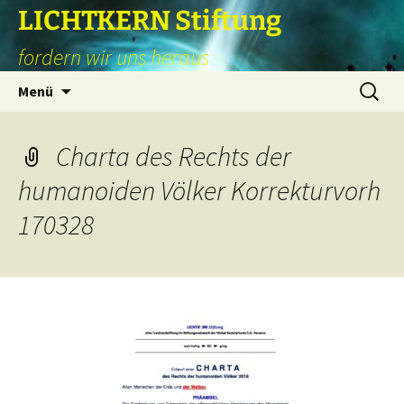
Zum
LICHTKERN Stiftung
Inhalt
fordern wir uns heraus
springen
Suchen
Menü
nach:
Charta des Rechts der
humanoiden Völker Korrekturvorh
170328