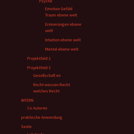
Psyche
Emotion Gefühl
Traum ebene welt
Erinnerungen ebene
welt
Intuition ebene welt
Mental ebene welt
Projektfeld 2
Projektfeld 3
Gesellschaft en
Recht wessen Recht
welches Recht
INTERN
Co Autoren
praktische Anwendung
Seele