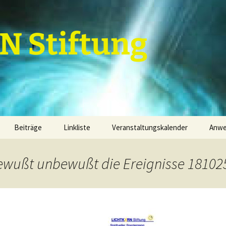
 Stiftung
Beiträge
Linkliste
Veranstaltungskalender
Anw
Grundannahmen
Termine
Kal
ewußt unbewußt die Ereignisse 18102
Grundannahmenebenen
1. Grundannahmenebene
Par
finanzielle Mittel
2. Grundannahmenebene
Term
Dienstleistungen
Projektfeld 1
3. Grundannahmenebene
Sachwerte