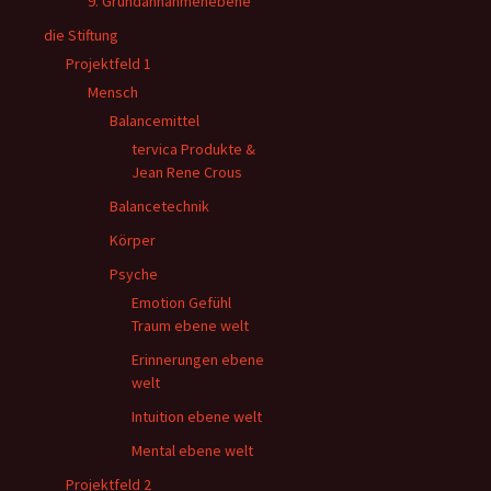
9. Grundannahmenebene
die Stiftung
Projektfeld 1
Mensch
Balancemittel
tervica Produkte &
Jean Rene Crous
Balancetechnik
Körper
Psyche
Emotion Gefühl
Traum ebene welt
Erinnerungen ebene
welt
Intuition ebene welt
Mental ebene welt
Projektfeld 2