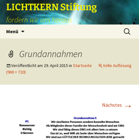
Zum
LICHTKERN Stiftung
Inhalt
fordern wir uns heraus
springen
Suchen
Menü
nach:
Grundannahmen
Veröffentlicht am
29. April 2015
in
Startseite
Volle Auflösung
(960 × 720)
→
Nächstes