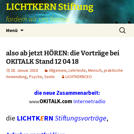
Zum
LICHTKERN Stiftung
Inhalt
fordern wir uns heraus
springen
Suchen
Menü
nach:
also ab jetzt HÖREN: die Vorträge bei
OKITALK Stand 12 04 18
28. Januar 2018
Allgemein
,
Lehrtexte
,
Mensch
,
praktische
Anwendung
,
Psyche
,
Seele
LICHTKERNCEO
die neue Zusammenarbeit:
OKITALK.com
Internetradio
www.
die
LICHTK
E
RN
Stiftungsvorträge
,