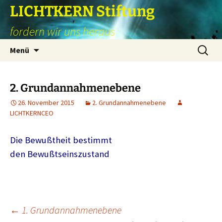
Zum
LICHTKERN Stiftung
Inhalt
fordern wir uns heraus
springen
Suchen
Menü
nach:
2. Grundannahmenebene
26. November 2015
2. Grundannahmenebene
LICHTKERNCEO
Die Bewußtheit bestimmt
den Bewußtseinszustand
Beitragsnavigation
←
1. Grundannahmenebene