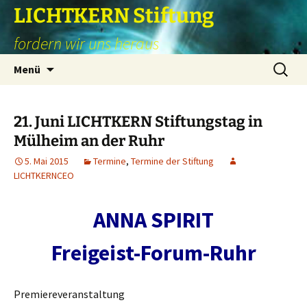
Zum
LICHTKERN Stiftung
Inhalt
fordern wir uns heraus
springen
Suchen
Menü
nach:
21. Juni LICHTKERN Stiftungstag in
Mülheim an der Ruhr
5. Mai 2015
Termine
,
Termine der Stiftung
LICHTKERNCEO
ANNA SPIRIT
Freigeist-Forum-Ruhr
Premiereveranstaltung