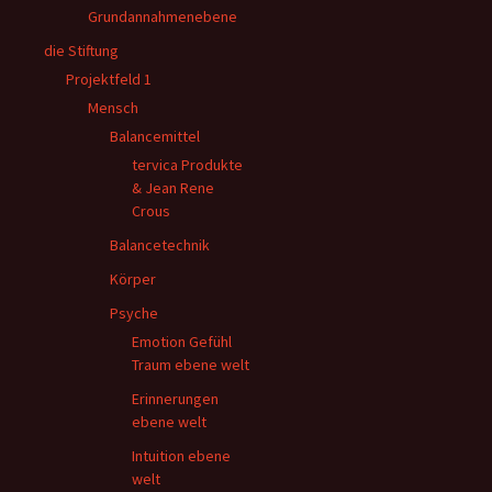
Grundannahmenebene
die Stiftung
Projektfeld 1
Mensch
Balancemittel
tervica Produkte
& Jean Rene
Crous
Balancetechnik
Körper
Psyche
Emotion Gefühl
Traum ebene welt
Erinnerungen
ebene welt
Intuition ebene
welt