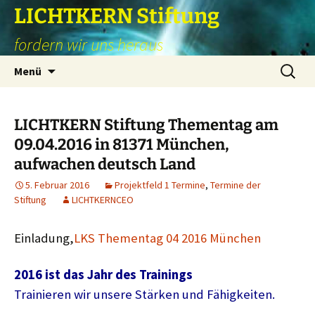
Zum
LICHTKERN Stiftung
Inhalt
fordern wir uns heraus
springen
Suchen
Menü
nach:
LICHTKERN Stiftung Thementag am
09.04.2016 in 81371 München,
aufwachen deutsch Land
5. Februar 2016
Projektfeld 1 Termine
,
Termine der
Stiftung
LICHTKERNCEO
Einladung,
LKS Thementag 04 2016 München
2016 ist das Jahr des Trainings
Trainieren wir unsere Stärken und Fähigkeiten.