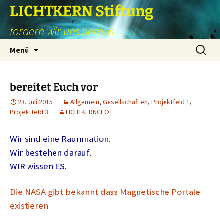
Zum
LICHTKERN Stiftung
Inhalt
fordern wir uns heraus
springen
Suchen
Menü
nach:
bereitet Euch vor
23. Juli 2015
Allgemein
,
Gesellschaft en
,
Projektfeld 1
,
Projektfeld 3
LICHTKERNCEO
Wir sind eine Raumnation.
Wir bestehen darauf.
WIR wissen ES.
Die NASA gibt bekannt dass Magnetische Portale
existieren