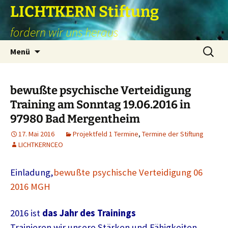
Zum
LICHTKERN Stiftung
Inhalt
fordern wir uns heraus
springen
Suchen
Menü
nach:
bewußte psychische Verteidigung
Training am Sonntag 19.06.2016 in
97980 Bad Mergentheim
17. Mai 2016
Projektfeld 1 Termine
,
Termine der Stiftung
LICHTKERNCEO
Einladung,
bewußte psychische Verteidigung 06
2016 MGH
2016 ist
das Jahr des Trainings
Trainieren wir unsere Stärken und Fähigkeiten.