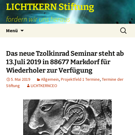
Zum
LICHTKERN Stiftung
Inhalt
fordern wir uns heraus
springen
Suchen
Menü
nach:
Das neue Tzolkinrad Seminar steht ab
13.Juli 2019 in 88677 Markdorf für
Wiederholer zur Verfügung
5. Mai 2019
Allgemein
,
Projektfeld 1 Termine
,
Termine der
Stiftung
LICHTKERNCEO