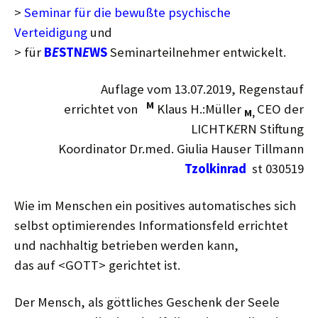
>
Seminar für die bewußte psychische
Verteidigung
und
> für
B
E
STN
E
WS
Seminarteilnehmer entwickelt.
Auflage vom 13.07.2019, Regenstauf
M
errichtet von
Klaus H.:Müller
CEO der
M,
LICHTK
E
RN Stiftung
Koordinator Dr.med. Giulia Hauser Tillmann
Tzolkinrad
st 030519
Wie im Menschen ein positives automatisches sich
selbst optimierendes Informationsfeld errichtet
und nachhaltig betrieben werden kann,
das auf <GOTT> gerichtet ist.
Der Mensch, als göttliches Geschenk der Seele