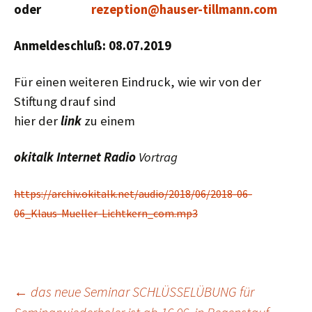
oder
rezeption@hauser-tillmann.com
Anmeldeschluß: 08.07.2019
Für einen weiteren Eindruck, wie wir von der
Stiftung drauf sind
hier der
link
zu einem
okitalk
Internet Radio
Vortrag
https://archiv.okitalk.net/audio/2018/06/2018-06-
06_Klaus-Mueller-Lichtkern_com.mp3
Beitragsnavigation
←
das neue Seminar SCHLÜSSELÜBUNG für