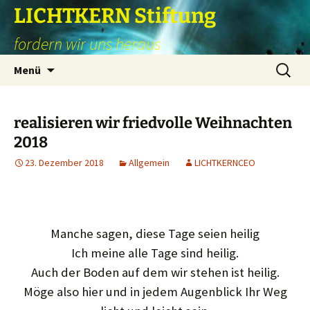
Zum
LICHTKERN Stiftung
Inhalt
fordern wir uns heraus
springen
Suchen
Menü
nach:
realisieren wir friedvolle Weihnachten
2018
23. Dezember 2018
Allgemein
LICHTKERNCEO
Manche sagen, diese Tage seien heilig
Ich meine alle Tage sind heilig.
Auch der Boden auf dem wir stehen ist heilig.
Möge also hier und in jedem Augenblick Ihr Weg