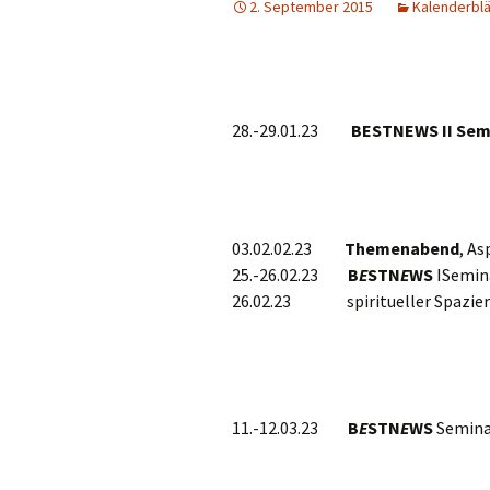
2. September 2015
Kalenderblä
Projektfeld 2
Projektfeld 3
28.-29.01.23
BESTNEWS II Sem
03.02.02.23
Themenabend
, A
25.-26.02.23
B
E
STN
E
WS
ISem
26.02.23 spiritueller
11.-12.03.23
B
E
STN
E
WS
Semina