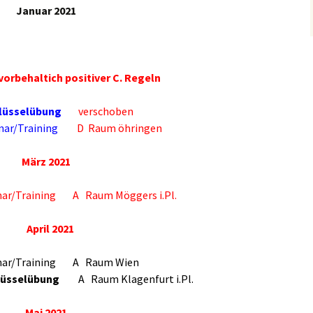
Januar 2021
vorbehaltich positiver C. Regeln
lüsselübung
verschoben
nar/Training
D Raum öhringen
März 2021
ar/Training A Raum Möggers i.Pl.
April 2021
nar/Training A Raum Wien
lüsselübung
A Raum Klagenfurt i.Pl.
Mai 2021