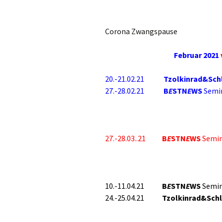
Corona Zwangspause
Februar 2021
20.-21.02.21
Tzolkinrad&Sch
27.-28.02.21
B
E
STN
E
WS
Semi
27.-28.03..21
B
E
STN
E
WS
Semin
10.-11.04.21
B
E
STN
E
WS
Semi
24.-25.04.21
Tzolkinrad&Sch