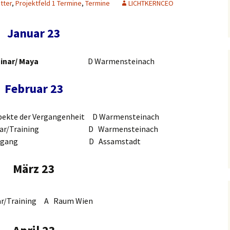
tter
,
Projektfeld 1 Termine
,
Termine
LICHTKERNCEO
Seele
Atmosphäre
Life Parabeln
4. Grundannahmenebene
Januar 23
Mensch
Ressource Erde, Wasser,
Recht wessen Recht
praktische Anwendung
Körper
praktische Anwendung
Luft
welches Recht
5. Grundannahmenebene
Balancetechnik
Parabeln
Psyche
tervica Produkte & Jean
Emot
inar/ Maya
D Warmensteinach
Archiv Aktion Kehrwoche
6.Grundannahmenebene
Rene Crous
eben
Balancemittel
Lehrtexte
7. Grundannahmenebene
Erin
Februar 23
Spirit
8. Grundannahmenebene
Ment
spekte der Vergangenheit D Warmensteinach
inar/Training D Warmensteinach
9. Grundannahmenebene
Intu
 Spaziergang D Assamstadt
10.
Grundannahmenebene
März 23
r/Training A Raum Wien