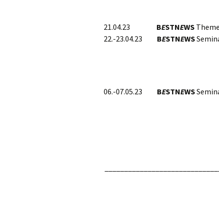
21.04.23
B
E
STN
E
WS
Theme
22.-23.04.23
B
E
STN
E
WS
Semin
06.-07.05.23
B
E
STN
E
WS
Semina
_____________________________