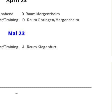
April 23
nabend D Raum Mergentheim
ar/Training D Raum Öhringen/Mergentheim
Mai 23
r/Training A Raum Klagenfurt
______________________________________________
_