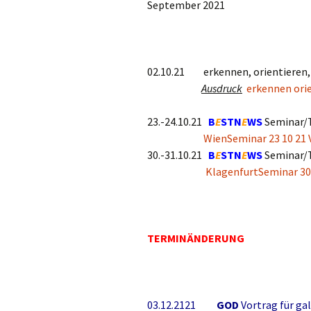
September 2021
02.10.21 erkennen, orientieren
Ausdruck
erkennen ori
23.-24.10.21
B
E
STN
E
WS
Semina
WienSeminar 23 10 21 
30.-31.10.21
B
E
STN
E
WS
Semina
KlagenfurtSeminar 30 
TERMINÄNDERUNG
03.12.2121
GOD
Vortrag für 