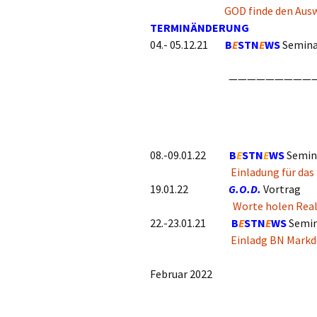
GOD finde den Ausweg in
TERMINÄNDERUNG
04.- 05.12.21
B
E
STN
E
WS
Semin
—————————————
08.-09.01.22
B
E
STN
E
WS
Semi
Einladung für da
19.01.22
G.O.D.
Vortr
Worte holen Real
22.-23.01.21
B
E
STN
E
WS
Semi
Einladg BN Mark
Februar 2022