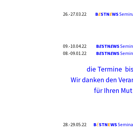
26.-27.03.22
B
E
STN
E
WS
Semin
09.-10.04.22
B
E
STN
E
WS
Semin
08.-09.01.22
B
E
STN
E
WS
Semin
die Termine
bis
Wir danken den Vera
für Ihren Mut
28.-29.05.22
B
E
STN
E
WS
Semina