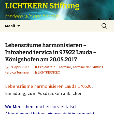
Zum
LICHTKERN Stiftung
Inhalt
fordern wir uns heraus
springen
Suchen
Menü
nach:
Lebensräume harmonisieren –
Infoabend tervica in 97922 Lauda –
Königshofen am 20.05.2017
19. April 2017
Projektfeld 1 Termine
,
Termine der Stiftung
,
tervica Termine
LICHTKERNCEO
Lebensräume harmonisieren Lauda 170520
,
Einladung, zum Ausdrucken anklicken
Wir Menschen machen so viel falsch.
Aber diesmal haben wir was richtig gemacht: