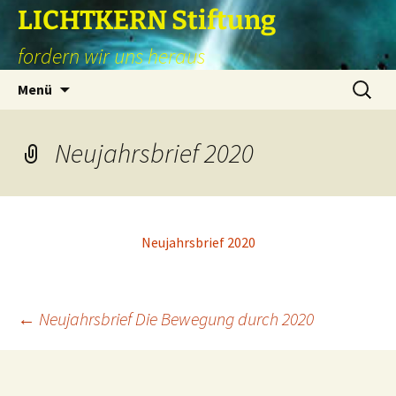
Zum
LICHTKERN Stiftung
Inhalt
fordern wir uns heraus
springen
Suchen
Menü
nach:
Neujahrsbrief 2020
Neujahrsbrief 2020
Beitragsnavigation
←
Neujahrsbrief Die Bewegung durch 2020