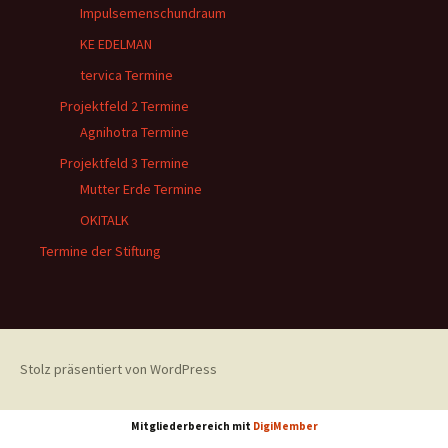
Impulsemenschundraum
KE EDELMAN
tervica Termine
Projektfeld 2 Termine
Agnihotra Termine
Projektfeld 3 Termine
Mutter Erde Termine
OKITALK
Termine der Stiftung
Stolz präsentiert von WordPress
Mitgliederbereich mit
DigiMember