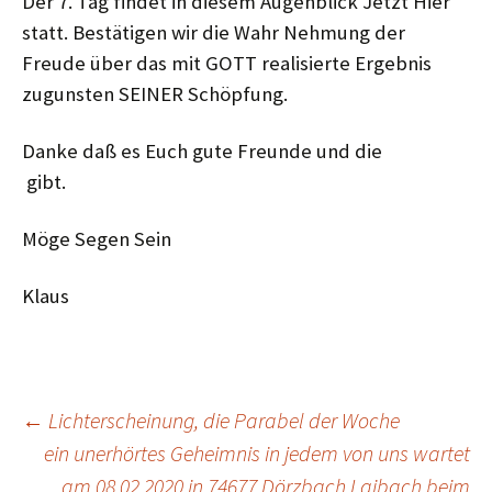
Der 7. Tag findet in diesem Augenblick Jetzt Hier
statt. Bestätigen wir die Wahr Nehmung der
Freude über das mit GOTT realisierte Ergebnis
zugunsten SEINER Schöpfung.
Danke daß es Euch gute Freunde und die
gibt.
Möge Segen Sein
Klaus
Beitragsnavigation
←
Lichterscheinung, die Parabel der Woche
ein unerhörtes Geheimnis in jedem von uns wartet
am 08.02.2020 in 74677 Dörzbach Laibach beim