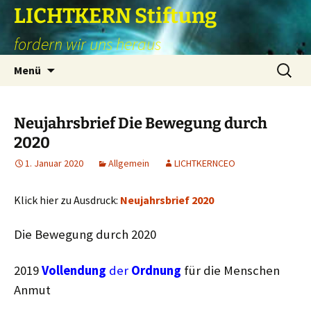
Zum
LICHTKERN Stiftung
Inhalt
fordern wir uns heraus
springen
Suchen
Menü
nach:
Neujahrsbrief Die Bewegung durch
2020
1. Januar 2020
Allgemein
LICHTKERNCEO
Klick hier zu Ausdruck:
Neujahrsbrief 2020
Die Bewegung durch 2020
2019
Vollendung
der
Ordnung
für die Menschen
Anmut