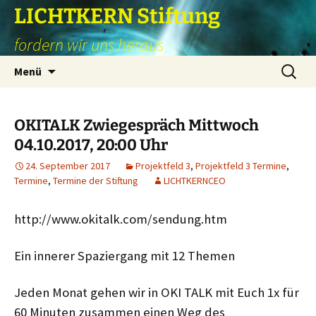
Zum
LICHTKERN Stiftung
Inhalt
fordern wir uns heraus
springen
Suchen
Menü
nach:
OKITALK Zwiegespräch Mittwoch
04.10.2017, 20:00 Uhr
24. September 2017
Projektfeld 3
,
Projektfeld 3 Termine
,
Termine
,
Termine der Stiftung
LICHTKERNCEO
http://www.okitalk.com/sendung.htm
Ein innerer Spaziergang mit 12 Themen
Jeden Monat gehen wir in OKI TALK mit Euch 1x für
60 Minuten zusammen einen Weg des