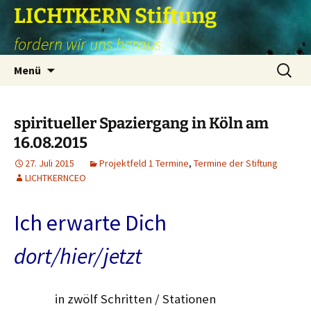
Zum
LICHTKERN Stiftung
Inhalt
fordern wir uns heraus
springen
Suchen
Menü
nach:
spiritueller Spaziergang in Köln am
16.08.2015
27. Juli 2015
Projektfeld 1 Termine
,
Termine der Stiftung
LICHTKERNCEO
Ich erwarte Dich
dort/hier/jetzt
in zwölf Schritten / Stationen