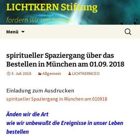
Zum
LICHTKERN Stiftung
Inhalt
fordern wir uns heraus
springen
Suchen
Menü
nach:
spiritueller Spaziergang über das
Bestellen in München am 01.09. 2018
3. Juli 2018
Allgemein
LICHTKERNCEO
Einladung zum Ausdrucken
spiritueller Spaziergang in München am 010918
Änden wir die Art
wie wir unbewußt die Ereignisse in unser Leben
bestellen