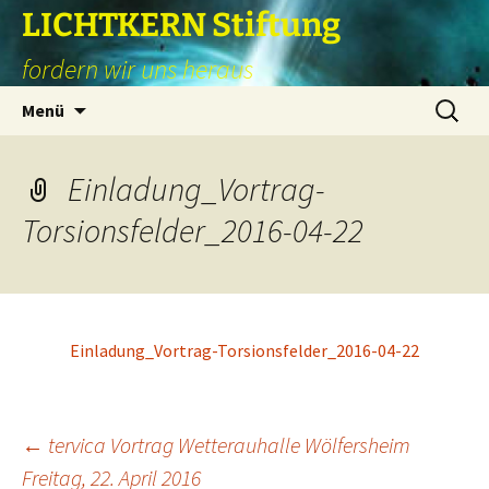
Zum
LICHTKERN Stiftung
Inhalt
fordern wir uns heraus
springen
Suchen
Menü
nach:
Einladung_Vortrag-
Torsionsfelder_2016-04-22
Einladung_Vortrag-Torsionsfelder_2016-04-22
Beitragsnavigation
←
tervica Vortrag Wetterauhalle Wölfersheim
Freitag, 22. April 2016