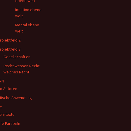
ebene welt
Intuition ebene
welt
Mental ebene
welt
rojektfeld 2
rojektfeld 3
Gesellschaft en
Recht wessen Recht
welches Recht
RN
o Autoren
tische Anwendung
e
ehrtexte
ife Parabeln