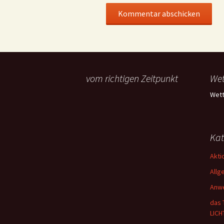
vom richtigen Zeitpunkt
Wet
Wett
Kat
Akti
Allg
Anw
das 
LICH