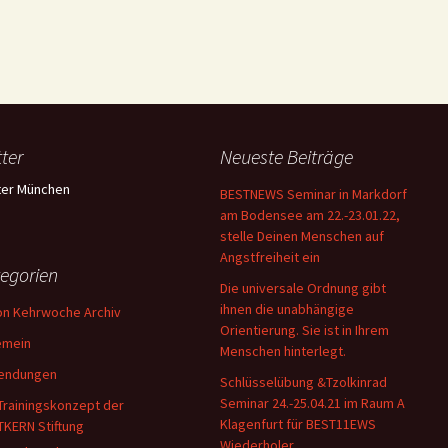
ter
Neueste Beiträge
er München
BESTNEWS Seminar in Markdorf
am Bodensee am 22.-23.01.22,
stelle Deinen Menschen auf
Angstfreiheit ein
egorien
Die universale Ordnung gibt
ihnen die unabhängige
on Kehrwoche Archiv
Orientierung. Sie ist in Ihrem
emein
Menschen hinterlegt.
endungen
Schlüsselübung &Tzolkinrad
Seminar 24.-25.04.21 im Raum A
Trainingskonzept der
Klagenfurt für BEST11EWS
TKERN Stiftung
Wiederholer