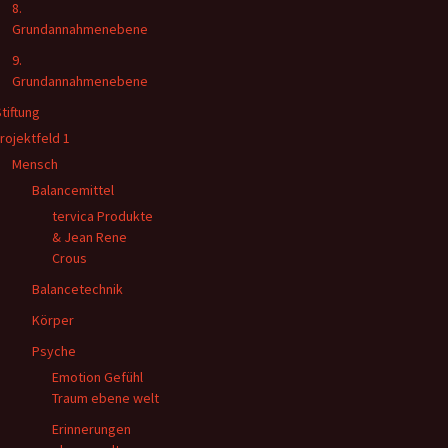
8.
Grundannahmenebene
9.
Grundannahmenebene
Stiftung
rojektfeld 1
Mensch
Balancemittel
tervica Produkte
& Jean Rene
Crous
Balancetechnik
Körper
Psyche
Emotion Gefühl
Traum ebene welt
Erinnerungen