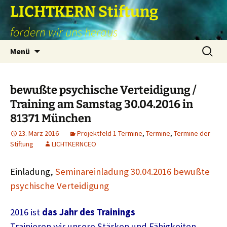
Zum
LICHTKERN Stiftung
Inhalt
fordern wir uns heraus
springen
Suchen
Menü
nach:
bewußte psychische Verteidigung /
Training am Samstag 30.04.2016 in
81371 München
23. März 2016
Projektfeld 1 Termine
,
Termine
,
Termine der
Stiftung
LICHTKERNCEO
Einladung,
Seminareinladung 30.04.2016 bewußte
psychische Verteidigung
2016 ist
das Jahr des Trainings
Trainieren wir unsere Stärken und Fähigkeiten.