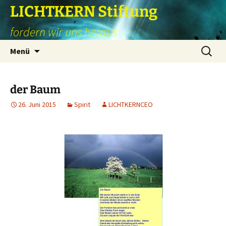
Zum
LICHTKERN Stiftung
Inhalt
fordern wir uns heraus
springen
Suchen
Menü
nach:
der Baum
26. Juni 2015
Spirit
LICHTKERNCEO