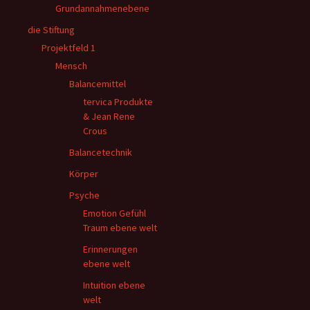
Grundannahmenebene
die Stiftung
Projektfeld 1
Mensch
Balancemittel
tervica Produkte
& Jean Rene
Crous
Balancetechnik
Körper
Psyche
Emotion Gefühl
Traum ebene welt
Erinnerungen
ebene welt
Intuition ebene
welt