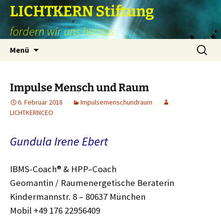
Zum
LICHTKERN Stiftung
Inhalt
fordern wir uns heraus
springen
Suchen
Menü
nach:
Impulse Mensch und Raum
6. Februar 2018
Impulsemenschundraum
LICHTKERNCEO
Gundula Irene Ebert
IBMS-Coach® & HPP–Coach
Geomantin / Raumenergetische Beraterin
Kindermannstr. 8 – 80637 München
Mobil +49 176 22956409