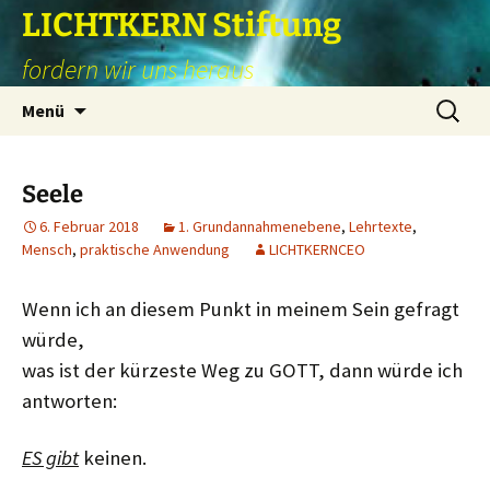
Zum
LICHTKERN Stiftung
Inhalt
fordern wir uns heraus
springen
Suchen
Menü
nach:
Seele
6. Februar 2018
1. Grundannahmenebene
,
Lehrtexte
,
Mensch
,
praktische Anwendung
LICHTKERNCEO
Wenn ich an diesem Punkt in meinem Sein gefragt
würde,
was ist der kürzeste Weg zu GOTT, dann würde ich
antworten:
ES gibt
keinen.