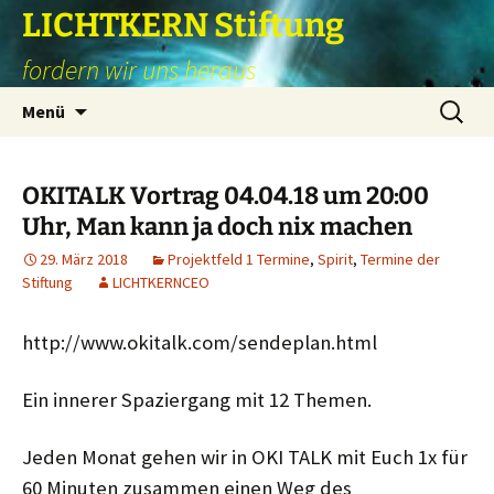
Zum
LICHTKERN Stiftung
Inhalt
fordern wir uns heraus
springen
Suchen
Menü
nach:
OKITALK Vortrag 04.04.18 um 20:00
Uhr, Man kann ja doch nix machen
29. März 2018
Projektfeld 1 Termine
,
Spirit
,
Termine der
Stiftung
LICHTKERNCEO
http://www.okitalk.com/sendeplan.html
Ein innerer Spaziergang mit 12 Themen.
Jeden Monat gehen wir in OKI TALK mit Euch 1x für
60 Minuten zusammen einen Weg des