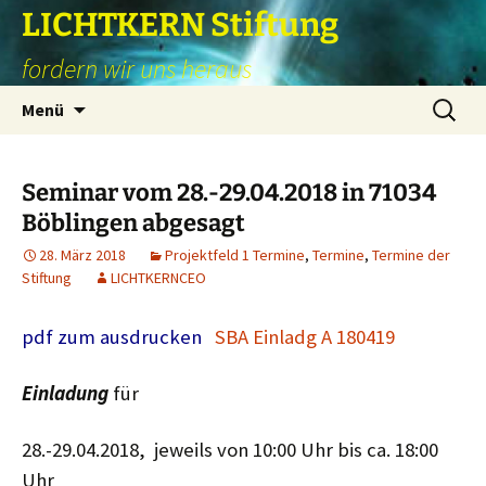
Zum
LICHTKERN Stiftung
Inhalt
fordern wir uns heraus
springen
Suchen
Menü
nach:
Seminar vom 28.-29.04.2018 in 71034
Böblingen abgesagt
28. März 2018
Projektfeld 1 Termine
,
Termine
,
Termine der
Stiftung
LICHTKERNCEO
pdf zum ausdrucken
SBA Einladg A 180419
Einladung
für
28.-29.04.2018, jeweils von 10:00 Uhr bis ca. 18:00
Uhr