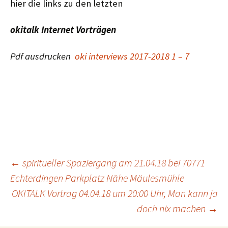
hier die links zu den letzten
okitalk Internet Vorträgen
Pdf ausdrucken
oki interviews 2017-2018 1 – 7
Beitragsnavigation
←
spiritueller Spaziergang am 21.04.18 bei 70771
Echterdingen Parkplatz Nähe Mäulesmühle
OKITALK Vortrag 04.04.18 um 20:00 Uhr, Man kann ja
doch nix machen
→